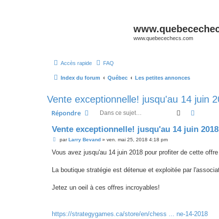
www.quebeceche
www.quebecechecs.com
Accès rapide
FAQ
Index du forum
Québec
Les petites annonces
Vente exceptionnelle! jusqu'au 14 juin 
Rechercher
Recher
Répondre
Vente exceptionnelle! jusqu'au 14 juin 2018
M
par
Larry Bevand
»
ven. mai 25, 2018 4:18 pm
e
s
Vous avez jusqu'au 14 juin 2018 pour profiter de cette offre
s
a
g
La boutique stratégie est détenue et exploitée par l'associ
e
Jetez un oeil à ces offres incroyables!
https://strategygames.ca/store/en/chess ... ne-14-2018