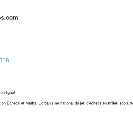
cs.com
2018
che avancée
 en ligne!
ation Echecs et Maths, L'organisme national du jeu d'échecs en milieu scolaire 