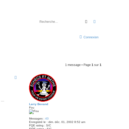
Rechercher
Recherche avancé
Connexion
1 message • Page
1
sur
1
...
Larry Bevand
Fou
Messages :
43
Enregistré le :
dim. déc. 01, 2002 8:52 am
FQE rating :
S/C
FIDE rating :
S/C