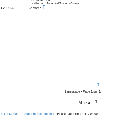
Localisation :
Montréal-Toronto-Ottawa
C
chez nous,
Contact :
o
n
t
a
c
t
e
r
L
a
r
r
y
B
e
v
a
n
d
H
a
1 message • Page
1
sur
1
u
t
Aller à
us contacter
Supprimer les cookies
Heures au format
UTC-04:00