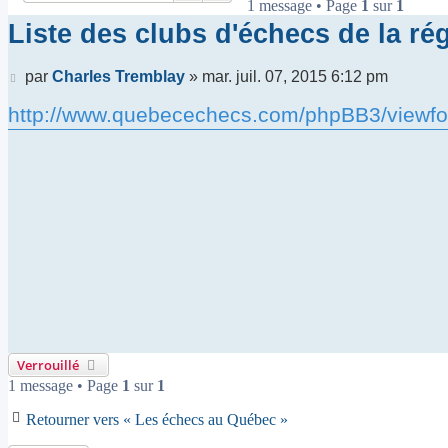
1 message • Page
1
sur
1
Liste des clubs d'échecs de la r
Message
par
Charles Tremblay
»
mar. juil. 07, 2015 6:12 pm
http://www.quebecechecs.com/phpBB3/viewf
Verrouillé
1 message • Page
1
sur
1
Retourner vers « Les échecs au Québec »