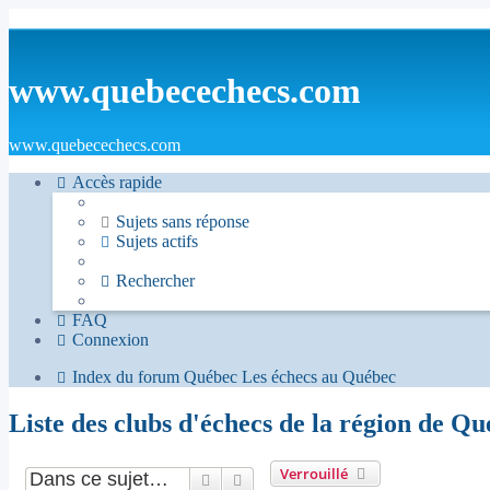
www.quebecechecs.com
www.quebecechecs.com
Accès rapide
Sujets sans réponse
Sujets actifs
Rechercher
FAQ
Connexion
Index du forum
Québec
Les échecs au Québec
Liste des clubs d'échecs de la région de Q
Verrouillé
Rechercher
Recherche avancée