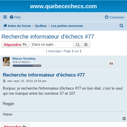
www.quebecechecs.com
FAQ
Connexion
R
Index du forum
Québec
Les petites annonces
e
Recherche informateur d'échecs #77
c
Rechercher
Recherche avancée
Répondre
h
1 message • Page
1
sur
1
e
Réjean Tremblay
r
Grand Maître
c
h
Recherche informateur d'échecs #77
e
M
mer. sept. 01, 2010 10:34 pm
e
r
s
Bonjour, je recherche l'informateur d'échecs #77 en bon état, c'est le seul
s
qui me manque entre les numéros 57 et 107.
a
g
e
Reggie
Réjean
Répondre