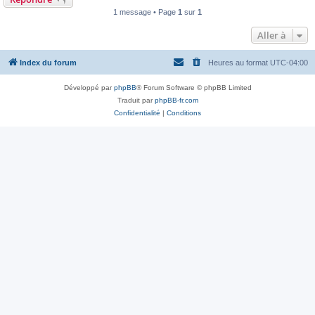
1 message • Page
1
sur
1
Aller à
Index du forum
Heures au format
UTC-04:00
Développé par
phpBB
® Forum Software © phpBB Limited
Traduit par
phpBB-fr.com
Confidentialité
|
Conditions