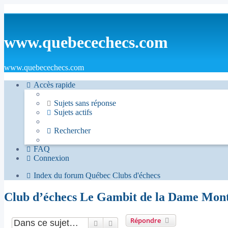
www.quebecechecs.com
www.quebecechecs.com
Accès rapide
Sujets sans réponse
Sujets actifs
Rechercher
FAQ
Connexion
Index du forum
Québec
Clubs d'échecs
Club d’échecs Le Gambit de la Dame Mo
Répondre
Rechercher
Recherche avancée