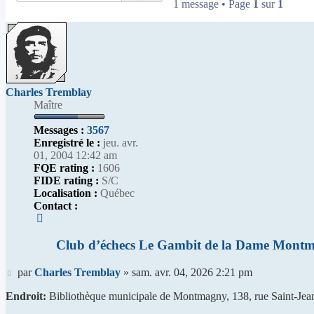
1 message • Page
1
sur
1
Charles Tremblay
Maître
Messages :
3567
Enregistré le :
jeu. avr.
01, 2004 12:42 am
FQE rating :
1606
FIDE rating :
S/C
Localisation :
Québec
Contact :
Contacter
Charles
Tremblay
Club d’échecs Le Gambit de la Dame Mont
Message
par
Charles Tremblay
»
sam. avr. 04, 2026 2:21 pm
Endroit:
Bibliothèque municipale de Montmagny, 138, rue Saint-Jean