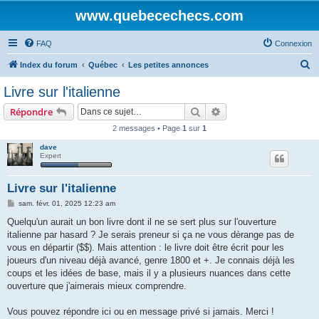
www.quebecechecs.com
FAQ
Connexion
R
Index du forum
Québec
Les petites annonces
e
Livre sur l'italienne
c
Rechercher
Recherche avancée
Répondre
h
2 messages • Page
1
sur
1
e
dave
r
Expert
c
h
Livre sur l'italienne
e
M
sam. févr. 01, 2025 12:23 am
e
r
s
Quelqu'un aurait un bon livre dont il ne se sert plus sur l'ouverture
s
italienne par hasard ? Je serais preneur si ça ne vous dèrange pas de
a
g
vous en départir ($$). Mais attention : le livre doit être écrit pour les
e
joueurs d'un niveau déjà avancé, genre 1800 et +. Je connais déjà les
coups et les idées de base, mais il y a plusieurs nuances dans cette
ouverture que j'aimerais mieux comprendre.
Vous pouvez répondre ici ou en message privé si jamais. Merci !