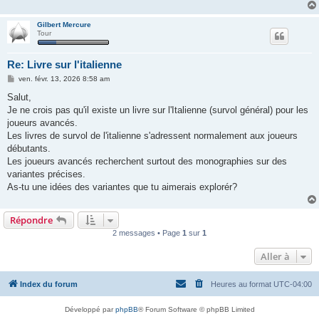
Gilbert Mercure
Tour
Re: Livre sur l'italienne
M
ven. févr. 13, 2026 8:58 am
e
s
Salut,
s
Je ne crois pas qu'il existe un livre sur l'Italienne (survol général) pour les
a
g
joueurs avancés.
e
Les livres de survol de l'italienne s'adressent normalement aux joueurs
débutants.
Les joueurs avancés recherchent surtout des monographies sur des
variantes précises.
As-tu une idées des variantes que tu aimerais explorér?
Répondre
2 messages • Page
1
sur
1
Aller à
Index du forum
Heures au format
UTC-04:00
Développé par
phpBB
® Forum Software © phpBB Limited