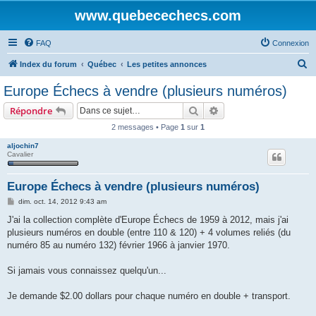
www.quebecechecs.com
FAQ
Connexion
R
Index du forum
Québec
Les petites annonces
e
Europe Échecs à vendre (plusieurs numéros)
c
Rechercher
Recherche avancée
Répondre
h
2 messages • Page
1
sur
1
e
aljochin7
r
Cavalier
c
h
Europe Échecs à vendre (plusieurs numéros)
e
M
dim. oct. 14, 2012 9:43 am
e
r
s
J'ai la collection complète d'Europe Échecs de 1959 à 2012, mais j'ai
s
plusieurs numéros en double (entre 110 & 120) + 4 volumes reliés (du
a
g
numéro 85 au numéro 132) février 1966 à janvier 1970.
e
Si jamais vous connaissez quelqu'un...
Je demande $2.00 dollars pour chaque numéro en double + transport.