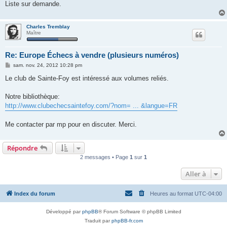
Liste sur demande.
Charles Tremblay
Maître
Re: Europe Échecs à vendre (plusieurs numéros)
M
sam. nov. 24, 2012 10:28 pm
e
s
Le club de Sainte-Foy est intéressé aux volumes reliés.
s
a
g
Notre bibliothèque:
e
http://www.clubechecsaintefoy.com/?nom= ... &langue=FR
Me contacter par mp pour en discuter. Merci.
Répondre
2 messages • Page
1
sur
1
Aller à
Index du forum
Heures au format
UTC-04:00
Développé par
phpBB
® Forum Software © phpBB Limited
Traduit par
phpBB-fr.com