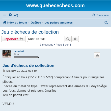
www.quebecechecs.com
FAQ
Connexion
R
Index du forum
Québec
Les petites annonces
e
Jeu d'échecs de collection
c
Rechercher
Recherche avancée
Répondre
h
1 message • Page
1
sur
1
e
benofski
r
Pion
c
h
Jeu d'échecs de collection
e
M
lun. nov. 21, 2011 4:03 pm
e
r
s
Échiquier en bois (15" x 15" x 5½") comprenant 4 tiroirs pour ranger les
s
pièces.
a
g
Pièces en métal de type Pewter représentant des armées du Moyen-Âge.
e
Les fous, dames et rois sont émaillés.
Jeu en parfait état.
VENDU