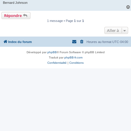
Bernard Johnson
Répondre
1 message • Page
1
sur
1
Aller à
Index du forum
Heures au format
UTC-04:00
Développé par
phpBB
® Forum Software © phpBB Limited
Traduit par
phpBB-fr.com
Confidentialité
|
Conditions