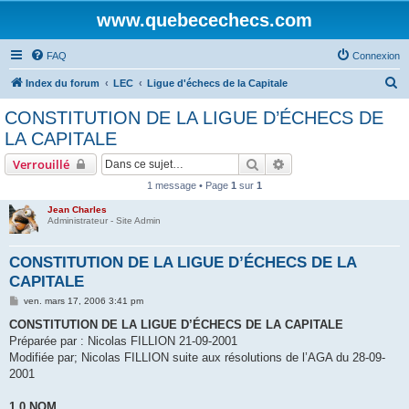
www.quebecechecs.com
FAQ
Connexion
R
Index du forum
LEC
Ligue d'échecs de la Capitale
e
CONSTITUTION DE LA LIGUE D’ÉCHECS DE
c
LA CAPITALE
h
Rechercher
Recherche avancée
Verrouillé
e
1 message • Page
1
sur
1
r
Jean Charles
c
Administrateur - Site Admin
h
e
CONSTITUTION DE LA LIGUE D’ÉCHECS DE LA
CAPITALE
r
M
ven. mars 17, 2006 3:41 pm
e
s
CONSTITUTION DE LA LIGUE D’ÉCHECS DE LA CAPITALE
s
Préparée par : Nicolas FILLION 21-09-2001
a
g
Modifiée par; Nicolas FILLION suite aux résolutions de l’AGA du 28-09-
e
2001
1.0 NOM.