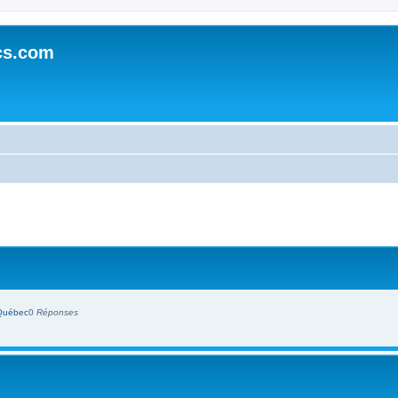
cs.com
cher
cherche avancée
Québec
0
Réponses