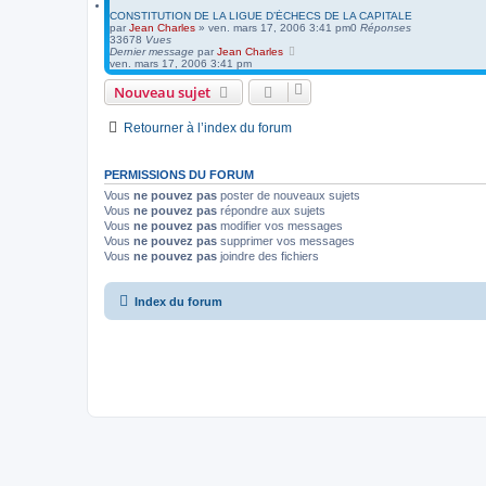
CONSTITUTION DE LA LIGUE D’ÉCHECS DE LA CAPITALE
par
Jean Charles
»
ven. mars 17, 2006 3:41 pm
0
Réponses
33678
Vues
Dernier message
par
Jean Charles
ven. mars 17, 2006 3:41 pm
Nouveau sujet
Retourner à l’index du forum
PERMISSIONS DU FORUM
Vous
ne pouvez pas
poster de nouveaux sujets
Vous
ne pouvez pas
répondre aux sujets
Vous
ne pouvez pas
modifier vos messages
Vous
ne pouvez pas
supprimer vos messages
Vous
ne pouvez pas
joindre des fichiers
Index du forum