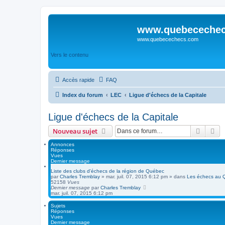
www.quebeceche
www.quebecechecs.com
Vers le contenu
Accès rapide
FAQ
Index du forum
LEC
Ligue d'échecs de la Capitale
Ligue d'échecs de la Capitale
Recher
Re
Nouveau sujet
Annonces
Réponses
Vues
Dernier message
Liste des clubs d'échecs de la région de Québec
par
Charles Tremblay
»
mar. juil. 07, 2015 6:12 pm
» dans
Les échecs au 
52158
Vues
Dernier message
par
Charles Tremblay
mar. juil. 07, 2015 6:12 pm
Sujets
Réponses
Vues
Dernier message