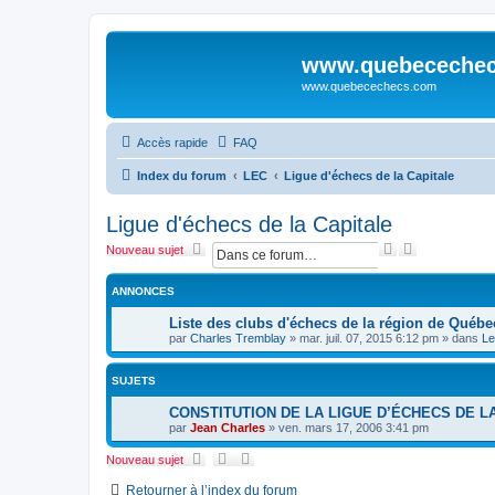
www.quebeceche
www.quebecechecs.com
Accès rapide
FAQ
Index du forum
LEC
Ligue d'échecs de la Capitale
Ligue d'échecs de la Capitale
R
R
Nouveau sujet
e
e
c
c
ANNONCES
h
h
e
e
Liste des clubs d'échecs de la région de Québe
r
r
par
Charles Tremblay
»
mar. juil. 07, 2015 6:12 pm
» dans
Le
c
c
h
h
e
e
SUJETS
r
a
v
CONSTITUTION DE LA LIGUE D’ÉCHECS DE L
a
par
Jean Charles
»
ven. mars 17, 2006 3:41 pm
n
c
Nouveau sujet
é
e
Retourner à l’index du forum