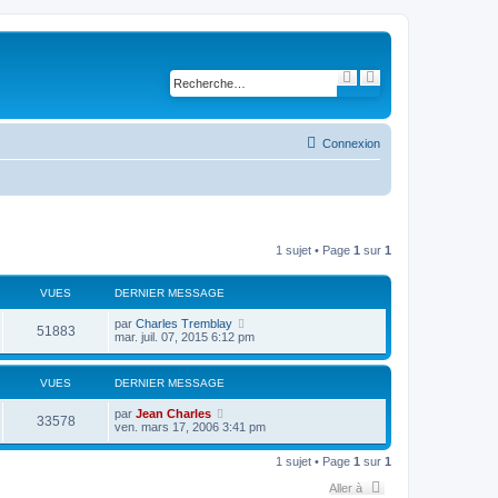
R
R
e
e
c
c
h
h
e
e
r
r
Connexion
c
c
h
h
e
e
r
a
v
a
n
c
1 sujet • Page
1
sur
1
é
e
VUES
DERNIER MESSAGE
par
Charles Tremblay
51883
mar. juil. 07, 2015 6:12 pm
VUES
DERNIER MESSAGE
par
Jean Charles
33578
ven. mars 17, 2006 3:41 pm
1 sujet • Page
1
sur
1
Aller à