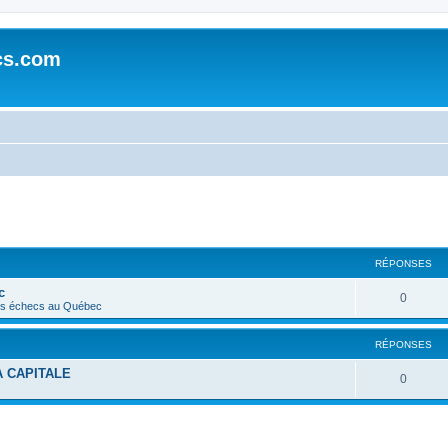
cs.com
RÉPONSES
c
0
s échecs au Québec
RÉPONSES
A CAPITALE
0