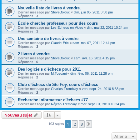
Nouvelle liste de livres à vendre.
Dernier message par
SteveBolduc
«
dim. juin 05, 2011 3:58 pm
Réponses :
3
École cherche professeur pour des cours
Dernier message par
Les Echecs en Video
«
dim. mai 22, 2011 10:24 am
Réponses :
1
Une centaine de livres à vendre
Dernier message par
Claude-Eric
«
sam. mai 07, 2011 12:44 pm
Réponses :
3
2 livres à vendre
Dernier message par
SteveBolduc
«
sam. avr. 16, 2011 4:15 pm
Réponses :
6
Des logiciels d'échecs pour 2011
Dernier message par
M.Toscani
«
dim. févr. 06, 2011 11:28 pm
Réponses :
2
Club d'échecs de Ste-Foy, cours d'échecs
Dernier message par
Charles Tremblay
«
ven. sept. 24, 2010 8:33 pm
Réponses :
2
Recherche informateur d'échecs #77
Dernier message par
Réjean Tremblay
«
mer. sept. 01, 2010 10:34 pm
Nouveau sujet
1
2
3
Suivante
103 sujets
Aller à