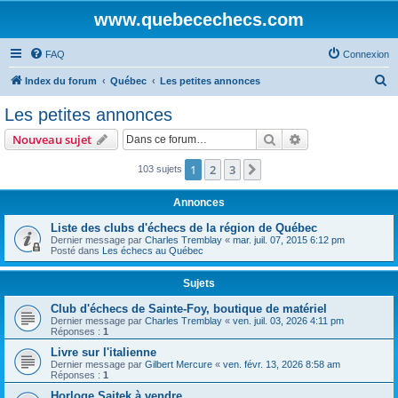
www.quebecechecs.com
FAQ
Connexion
R
Index du forum
Québec
Les petites annonces
e
Les petites annonces
c
Rechercher
Recherche avanc
Nouveau sujet
h
e
1
2
3
Suivante
103 sujets
r
Annonces
c
Liste des clubs d'échecs de la région de Québec
h
Dernier message par
Charles Tremblay
«
mar. juil. 07, 2015 6:12 pm
Posté dans
Les échecs au Québec
e
r
Sujets
Club d'échecs de Sainte-Foy, boutique de matériel
Dernier message par
Charles Tremblay
«
ven. juil. 03, 2026 4:11 pm
Réponses :
1
Livre sur l'italienne
Dernier message par
Gilbert Mercure
«
ven. févr. 13, 2026 8:58 am
Réponses :
1
Horloge Saitek à vendre