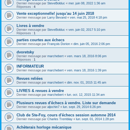
Dernier message par
SteveBolduc
«
mer. juin 08, 2022 1:36 am
Réponses :
4
Vente exceptionnelle! jusqu'au 14 juin 2018
Dernier message par
Larry Bevand
«
ven. mai 25, 2018 4:18 pm
Livres à vendre
Dernier message par
SteveBolduc
«
ven. juin 02, 2017 5:10 pm
Réponses :
1
parties courtes aux échecs
Dernier message par
François Dorion
«
dim. juin 05, 2016 2:06 pm
dvoretsky
Dernier message par
marchebert
«
ven. mars 18, 2016 8:06 pm
Réponses :
1
INFORMATEUR
Dernier message par
marchebert
«
ven. mars 18, 2016 1:39 pm
Revues reliées
Dernier message par
marchebert
«
dim. nov. 01, 2015 11:45 am
LIVRES & revues à vendre
Dernier message par
marchebert
«
lun. oct. 12, 2015 11:34 am
Plusieurs revues d'échecs à vendre. Liste sur demande
Dernier message par
aljochin7
«
lun. sept. 29, 2014 6:26 pm
Club de Ste-Foy, cours d'échecs session automne 2014
Dernier message par
Charles Tremblay
«
lun. sept. 01, 2014 1:28 pm
Achèterais horloge mécanique