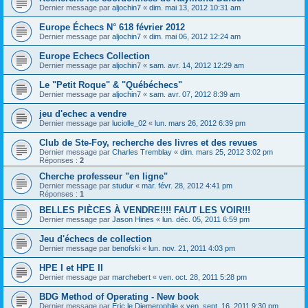
Dernier message par
aljochin7
«
dim. mai 13, 2012 10:31 am
Europe Échecs N° 618 février 2012
Dernier message par
aljochin7
«
dim. mai 06, 2012 12:24 am
Europe Echecs Collection
Dernier message par
aljochin7
«
sam. avr. 14, 2012 12:29 am
Le "Petit Roque" & "Québéchecs"
Dernier message par
aljochin7
«
sam. avr. 07, 2012 8:39 am
jeu d'echec a vendre
Dernier message par
luciolle_02
«
lun. mars 26, 2012 6:39 pm
Club de Ste-Foy, recherche des livres et des revues
Dernier message par
Charles Tremblay
«
dim. mars 25, 2012 3:02 pm
Réponses :
2
Cherche professeur "en ligne"
Dernier message par
studur
«
mar. févr. 28, 2012 4:41 pm
Réponses :
1
BELLES PIÈCES À VENDRE!!!! FAUT LES VOIR!!!
Dernier message par
Jason Hines
«
lun. déc. 05, 2011 6:59 pm
Jeu d'échecs de collection
Dernier message par
benofski
«
lun. nov. 21, 2011 4:03 pm
HPE I et HPE II
Dernier message par
marchebert
«
ven. oct. 28, 2011 5:28 pm
BDG Method of Operating - New book
Dernier message par
Eric le Diemerophile
«
ven. sept. 16, 2011 9:30 pm