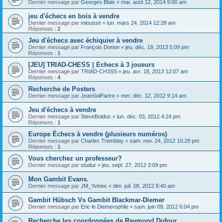
Dernier message par
Georges Blais
«
mar. août 12, 2014 9:00 am
jeu d'échecs en bois à vendre
Dernier message par
miousse
«
lun. mars 24, 2014 12:28 am
Réponses :
2
Jeu d'échecs avec échiquier à vendre
Dernier message par
François Dorion
«
jeu. déc. 19, 2013 5:09 pm
Réponses :
1
[JEU] TRIAD-CHESS | Echecs à 3 joueurs
Dernier message par
TRIAD-CH3SS
«
jeu. avr. 18, 2013 12:07 am
Réponses :
4
Recherche de Posters
Dernier message par
JeanSolPartre
«
mer. déc. 12, 2012 9:14 am
Jeu d'échecs à vendre
Dernier message par
SteveBolduc
«
lun. déc. 03, 2012 4:24 pm
Réponses :
1
Europe Échecs à vendre (plusieurs numéros)
Dernier message par
Charles Tremblay
«
sam. nov. 24, 2012 10:28 pm
Réponses :
1
Vous cherchez un professeur?
Dernier message par
studur
«
jeu. sept. 27, 2012 3:09 pm
Mon Gambit Evans.
Dernier message par
JM_Yvinec
«
dim. juil. 08, 2012 8:40 am
Gambit Hübsch Vs Gambit Blackmar-Diemer
Dernier message par
Eric le Diemerophile
«
sam. juin 09, 2012 6:04 pm
Recherche les coordonnées de Raymond Dufour