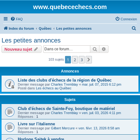
www.quebecechecs.com
FAQ
Connexion
R
Index du forum
Québec
Les petites annonces
e
Les petites annonces
c
Rechercher
Recherche avanc
Nouveau sujet
h
e
1
2
3
Suivante
103 sujets
r
Annonces
c
Liste des clubs d'échecs de la région de Québec
h
Dernier message par
Charles Tremblay
«
mar. juil. 07, 2015 6:12 pm
Posté dans
Les échecs au Québec
e
r
Sujets
Club d'échecs de Sainte-Foy, boutique de matériel
Dernier message par
Charles Tremblay
«
ven. juil. 03, 2026 4:11 pm
Réponses :
1
Livre sur l'italienne
Dernier message par
Gilbert Mercure
«
ven. févr. 13, 2026 8:58 am
Réponses :
1
Horloge Saitek à vendre