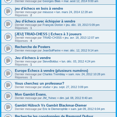
Dernier message par
Georges Blais
«
mar. août 12, 2014 9:00 am
jeu d'échecs en bois à vendre
Dernier message par
miousse
«
lun. mars 24, 2014 12:28 am
Réponses :
2
Jeu d'échecs avec échiquier à vendre
Dernier message par
François Dorion
«
jeu. déc. 19, 2013 5:09 pm
Réponses :
1
[JEU] TRIAD-CHESS | Echecs à 3 joueurs
Dernier message par
TRIAD-CH3SS
«
jeu. avr. 18, 2013 12:07 am
Réponses :
4
Recherche de Posters
Dernier message par
JeanSolPartre
«
mer. déc. 12, 2012 9:14 am
Jeu d'échecs à vendre
Dernier message par
SteveBolduc
«
lun. déc. 03, 2012 4:24 pm
Réponses :
1
Europe Échecs à vendre (plusieurs numéros)
Dernier message par
Charles Tremblay
«
sam. nov. 24, 2012 10:28 pm
Réponses :
1
Vous cherchez un professeur?
Dernier message par
studur
«
jeu. sept. 27, 2012 3:09 pm
Mon Gambit Evans.
Dernier message par
JM_Yvinec
«
dim. juil. 08, 2012 8:40 am
Gambit Hübsch Vs Gambit Blackmar-Diemer
Dernier message par
Eric le Diemerophile
«
sam. juin 09, 2012 6:04 pm
Recherche les coordonnées de Raymond Dufour