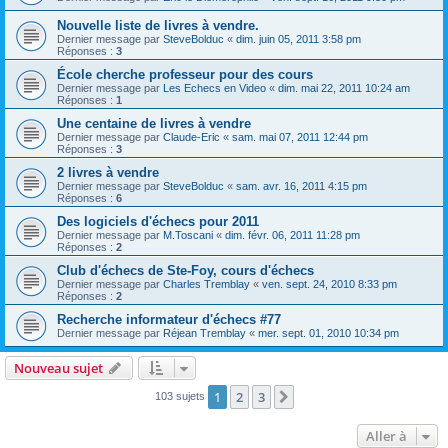
Nouvelle liste de livres à vendre.
Dernier message par
SteveBolduc
«
dim. juin 05, 2011 3:58 pm
Réponses :
3
École cherche professeur pour des cours
Dernier message par
Les Echecs en Video
«
dim. mai 22, 2011 10:24 am
Réponses :
1
Une centaine de livres à vendre
Dernier message par
Claude-Eric
«
sam. mai 07, 2011 12:44 pm
Réponses :
3
2 livres à vendre
Dernier message par
SteveBolduc
«
sam. avr. 16, 2011 4:15 pm
Réponses :
6
Des logiciels d'échecs pour 2011
Dernier message par
M.Toscani
«
dim. févr. 06, 2011 11:28 pm
Réponses :
2
Club d'échecs de Ste-Foy, cours d'échecs
Dernier message par
Charles Tremblay
«
ven. sept. 24, 2010 8:33 pm
Réponses :
2
Recherche informateur d'échecs #77
Dernier message par
Réjean Tremblay
«
mer. sept. 01, 2010 10:34 pm
Nouveau sujet
1
2
3
Suivante
103 sujets
Aller à