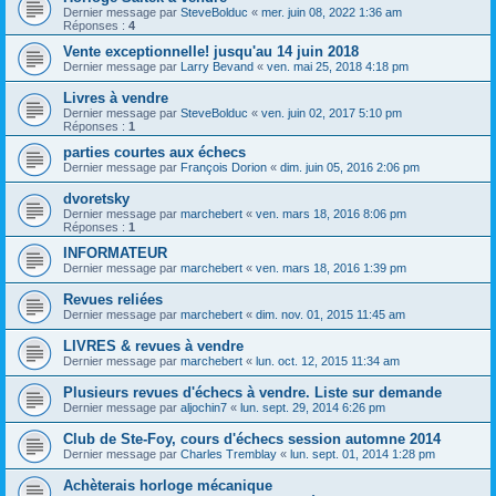
Dernier message par
SteveBolduc
«
mer. juin 08, 2022 1:36 am
Réponses :
4
Vente exceptionnelle! jusqu'au 14 juin 2018
Dernier message par
Larry Bevand
«
ven. mai 25, 2018 4:18 pm
Livres à vendre
Dernier message par
SteveBolduc
«
ven. juin 02, 2017 5:10 pm
Réponses :
1
parties courtes aux échecs
Dernier message par
François Dorion
«
dim. juin 05, 2016 2:06 pm
dvoretsky
Dernier message par
marchebert
«
ven. mars 18, 2016 8:06 pm
Réponses :
1
INFORMATEUR
Dernier message par
marchebert
«
ven. mars 18, 2016 1:39 pm
Revues reliées
Dernier message par
marchebert
«
dim. nov. 01, 2015 11:45 am
LIVRES & revues à vendre
Dernier message par
marchebert
«
lun. oct. 12, 2015 11:34 am
Plusieurs revues d'échecs à vendre. Liste sur demande
Dernier message par
aljochin7
«
lun. sept. 29, 2014 6:26 pm
Club de Ste-Foy, cours d'échecs session automne 2014
Dernier message par
Charles Tremblay
«
lun. sept. 01, 2014 1:28 pm
Achèterais horloge mécanique