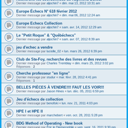
Dernier message par
aljochin7
«
dim. mai 13, 2012 10:31 am
Europe Échecs N° 618 février 2012
Dernier message par
aljochin7
«
dim. mai 06, 2012 12:24 am
Europe Echecs Collection
Dernier message par
aljochin7
«
sam. avr. 14, 2012 12:29 am
Le "Petit Roque" & "Québéchecs"
Dernier message par
aljochin7
«
sam. avr. 07, 2012 8:39 am
jeu d'echec a vendre
Dernier message par
luciolle_02
«
lun. mars 26, 2012 6:39 pm
Club de Ste-Foy, recherche des livres et des revues
Dernier message par
Charles Tremblay
«
dim. mars 25, 2012 3:02 pm
Réponses :
2
Cherche professeur "en ligne"
Dernier message par
studur
«
mar. févr. 28, 2012 4:41 pm
Réponses :
1
BELLES PIÈCES À VENDRE!!!! FAUT LES VOIR!!!
Dernier message par
Jason Hines
«
lun. déc. 05, 2011 6:59 pm
Jeu d'échecs de collection
Dernier message par
benofski
«
lun. nov. 21, 2011 4:03 pm
HPE I et HPE II
Dernier message par
marchebert
«
ven. oct. 28, 2011 5:28 pm
BDG Method of Operating - New book
Dernier message par
Eric le Diemerophile
«
ven. sept. 16, 2011 9:30 pm