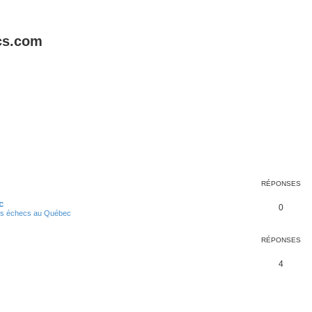
cs.com
cher
cherche avancée
RÉPONSES
c
0
s échecs au Québec
RÉPONSES
4