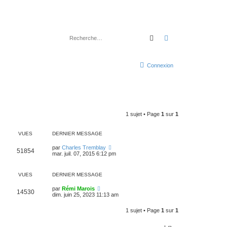
Rechercher
Recherche avancé
Connexion
1 sujet • Page
1
sur
1
VUES
DERNIER MESSAGE
par
Charles Tremblay
51854
mar. juil. 07, 2015 6:12 pm
VUES
DERNIER MESSAGE
par
Rémi Marois
14530
dim. juin 25, 2023 11:13 am
1 sujet • Page
1
sur
1