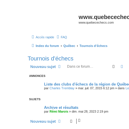
www.quebeceche
www.quebecechecs.com
Accès rapide
FAQ
Index du forum
Québec
Tournois d'échecs
Tournois d'échecs
Recher
Re
Nouveau sujet
ANNONCES
Liste des clubs d'échecs de la région de Québe
par
Charles Tremblay
»
mar. juil. 07, 2015 6:12 pm
» dans
Le
SUJETS
Archive et résultats
par
Rémi Marois
»
dim. mai 28, 2023 2:19 pm
Nouveau sujet