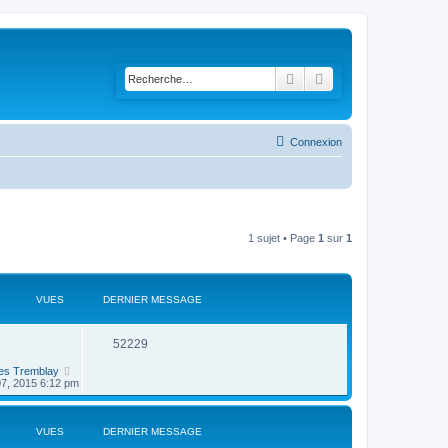
Rechercher
Recherche avancée
Connexion
1 sujet • Page
1
sur
1
VUES
DERNIER MESSAGE
52229
es Tremblay
 07, 2015 6:12 pm
VUES
DERNIER MESSAGE