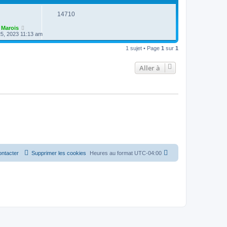
14710
 Marois
 25, 2023 11:13 am
1 sujet • Page
1
sur
1
Aller à
ntacter
Supprimer les cookies
Heures au format
UTC-04:00