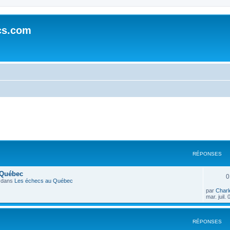
cs.com
rcher
echerche avancée
RÉPONSES
e Québec
0
 dans
Les échecs au Québec
par
Charl
mar. juil.
RÉPONSES