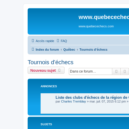
www.quebeceche
www.quebecechecs.com
Accès rapide
FAQ
Index du forum
Québec
Tournois d'échecs
Tournois d'échecs
Nouveau sujet
Reche
R
ANNONCES
Liste des clubs d'échecs de la région d
par
Charles Tremblay
»
mar. juil. 07, 2015 6:12 pm
»
SUJETS