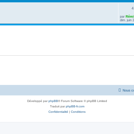
4
par
Rémi
dim. juin
Nous co
Développé par
phpBB
® Forum Software © phpBB Limited
Traduit par
phpBB-fr.com
Confidentialité
|
Conditions