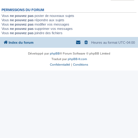
PERMISSIONS DU FORUM
Vous
ne pouvez pas
poster de nouveaux sujets
Vous
ne pouvez pas
répondre aux sujets
Vous
ne pouvez pas
modifier vos messages
Vous
ne pouvez pas
supprimer vos messages
Vous
ne pouvez pas
joindre des fichiers
Index du forum
Heures au format
UTC-04:00
Développé par
phpBB
® Forum Software © phpBB Limited
Traduit par
phpBB-fr.com
Confidentialité
|
Conditions