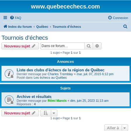
www.quebecechecs.com
FAQ
Connexion
R
Index du forum
Québec
Tournois d'échecs
e
Tournois d'échecs
c
Rechercher
Recherche avanc
Nouveau sujet
h
1 sujet • Page
1
sur
1
e
Annonces
r
c
Liste des clubs d'échecs de la région de Québec
Dernier message par
Charles Tremblay
«
mar. juil. 07, 2015 6:12 pm
h
Posté dans
Les échecs au Québec
e
Sujets
r
Archive et résultats
Dernier message par
Rémi Marois
«
dim. juin 25, 2023 11:13 am
Réponses :
4
Nouveau sujet
1 sujet • Page
1
sur
1
Aller à