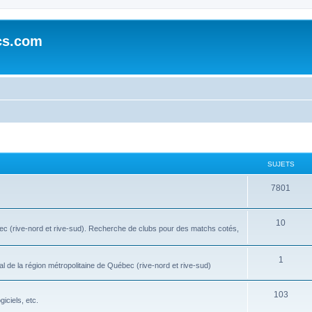
cs.com
SUJETS
7801
10
bec (rive-nord et rive-sud). Recherche de clubs pour des matchs cotés,
1
l de la région métropolitaine de Québec (rive-nord et rive-sud)
103
iciels, etc.