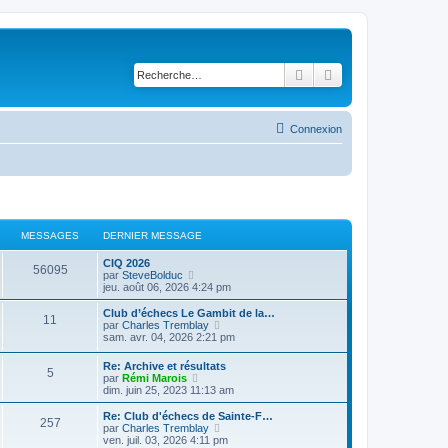
Rechercher
Recherche avancé
Connexion
MESSAGES
DERNIER MESSAGE
CIQ 2026
56095
V
par
SteveBolduc
o
jeu. août 06, 2026 4:24 pm
i
r
Club d’échecs Le Gambit de la…
11
l
V
par
Charles Tremblay
e
o
sam. avr. 04, 2026 2:21 pm
d
i
e
r
Re: Archive et résultats
r
5
l
V
par
Rémi Marois
n
e
o
dim. juin 25, 2023 11:13 am
i
d
i
e
e
r
Re: Club d'échecs de Sainte-F…
r
r
257
l
V
par
Charles Tremblay
m
n
e
o
ven. juil. 03, 2026 4:11 pm
e
i