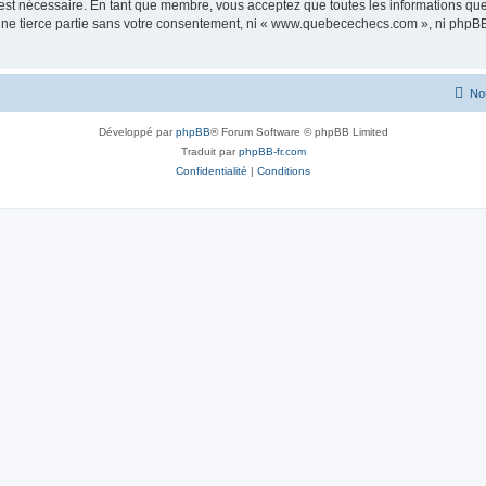
 est nécessaire. En tant que membre, vous acceptez que toutes les informations qu
 une tierce partie sans votre consentement, ni « www.quebecechecs.com », ni php
No
Développé par
phpBB
® Forum Software © phpBB Limited
Traduit par
phpBB-fr.com
Confidentialité
|
Conditions