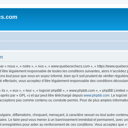
cs.com
on
r « nous », « notre », « nos », « www.quebecechecs.com », « https://www.quebec
d’être légalement responsable de toutes les conditions suivantes, alors n’accéde
ns tout pour que vous en soyez informé, bien qu’il soit prudent de vérifier régulièr
ffectués, vous acceptez d’être légalement responsable des conditions découlant d
ls », « eux », « leur », « logiciel phpBB », « www.phpbb.com », « phpBB Limited »,
-après par « GPL ») et qui peut être téléchargé depuis
www.phpbb.com
. Le logicie
acceptons pas comme contenu ou conduite permis. Pour de plus amples informations
lgaire, diffamatoire, choquant, menaçant, à caractère sexuel ou tout autre contenu 
es. Le faire peut vous mener à un bannissement immédiat et permanent, avec une no
nt enregistrées pour aider au renforcement de ces conditions. Vous acceptez que