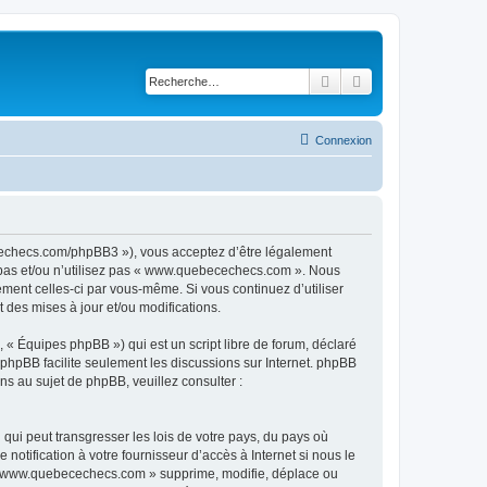
Rechercher
Recherche avancé
Connexion
echecs.com/phpBB3 »), vous acceptez d’être légalement
z pas et/ou n’utilisez pas « www.quebecechecs.com ». Nous
ement celles-ci par vous-même. Si vous continuez d’utiliser
es mises à jour et/ou modifications.
 « Équipes phpBB ») qui est un script libre de forum, déclaré
l phpBB facilite seulement les discussions sur Internet. phpBB
 au sujet de phpBB, veuillez consulter :
qui peut transgresser les lois de votre pays, du pays où
tification à votre fournisseur d’accès à Internet si nous le
 « www.quebecechecs.com » supprime, modifie, déplace ou