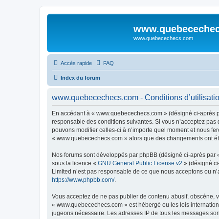
www.quebeceche
www.quebecechecs.com
Accès rapide
FAQ
Index du forum
www.quebecechecs.com - Conditions d’utilisati
En accédant à « www.quebecechecs.com » (désigné ci-après pa
responsable des conditions suivantes. Si vous n’acceptez pas 
pouvons modifier celles-ci à n’importe quel moment et nous fero
« www.quebecechecs.com » alors que des changements ont été e
Nos forums sont développés par phpBB (désigné ci-après par « i
sous la licence «
GNU General Public License v2
» (désigné ci
Limited n’est pas responsable de ce que nous acceptons ou n’
https://www.phpbb.com/
.
Vous acceptez de ne pas publier de contenu abusif, obscène, vu
« www.quebecechecs.com » est hébergé ou les lois international
jugeons nécessaire. Les adresses IP de tous les messages so