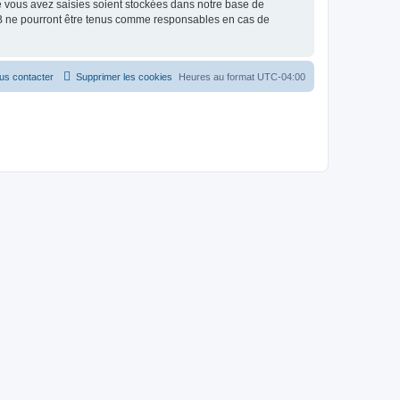
e vous avez saisies soient stockées dans notre base de
BB ne pourront être tenus comme responsables en cas de
us contacter
Supprimer les cookies
Heures au format
UTC-04:00