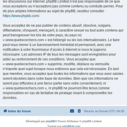
les discussions sur Internet. phpBB Limited n’est pas responsable de ce que
nous acceptons ou n’acceptons pas comme contenu ou conduite permis. Pour
de plus amples informations au sujet de phpBB, veuillez consulter :
https://www.phpbb.com/
.
Vous acceptez de ne pas publier de contenu abusif, obscène, vulgaire,
diffamatoire, choquant, menaçant, à caractère sexuel ou tout autre contenu qui
peut transgresser les lois de votre pays, du pays où
« www.quebecechecs.com » est hébergé ou les lois internationales. Le faire
peut vous mener à un bannissement immédiat et permanent, avec une
notification à votre fournisseur d’accès à Internet si nous le jugeons
nécessaire. Les adresses IP de tous les messages sont enregistrées pour
aider au renforcement de ces conditions. Vous acceptez que
« www.quebecechecs.com » supprime, modifie, déplace ou verrouille
n’importe quel sujet lorsque nous estimons que cela est nécessaire. En tant
que membre, vous acceptez que toutes les informations que vous avez saisies
soient stockées dans notre base de données. Bien que ces informations ne
soient pas diffusées à une tierce partie sans votre consentement, ni
« www.quebecechecs.com », ni phpBB ne pourront être tenus comme
responsables en cas de tentative de piratage visant à compromettre les
données.
Index du forum
Heures au format
UTC-04:00
Développé par
phpBB
® Forum Software © phpBB Limited
Traduit par
phpBB-fr.com