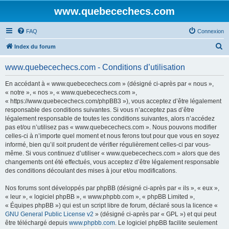
www.quebecechecs.com
FAQ
Connexion
R
Index du forum
e
www.quebecechecs.com - Conditions d’utilisation
c
h
En accédant à « www.quebecechecs.com » (désigné ci-après par « nous »,
« notre », « nos », « www.quebecechecs.com »,
e
« https://www.quebecechecs.com/phpBB3 »), vous acceptez d’être légalement
r
responsable des conditions suivantes. Si vous n’acceptez pas d’être
légalement responsable de toutes les conditions suivantes, alors n’accédez
c
pas et/ou n’utilisez pas « www.quebecechecs.com ». Nous pouvons modifier
h
celles-ci à n’importe quel moment et nous ferons tout pour que vous en soyez
informé, bien qu’il soit prudent de vérifier régulièrement celles-ci par vous-
e
même. Si vous continuez d’utiliser « www.quebecechecs.com » alors que des
r
changements ont été effectués, vous acceptez d’être légalement responsable
des conditions découlant des mises à jour et/ou modifications.
Nos forums sont développés par phpBB (désigné ci-après par « ils », « eux »,
« leur », « logiciel phpBB », « www.phpbb.com », « phpBB Limited »,
« Équipes phpBB ») qui est un script libre de forum, déclaré sous la licence «
GNU General Public License v2
» (désigné ci-après par « GPL ») et qui peut
être téléchargé depuis
www.phpbb.com
. Le logiciel phpBB facilite seulement