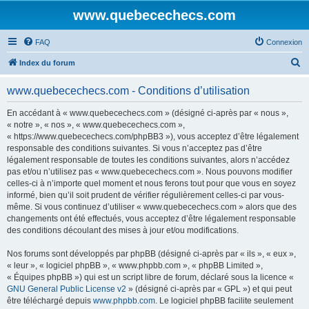
www.quebecechecs.com
FAQ
Connexion
R
Index du forum
e
www.quebecechecs.com - Conditions d’utilisation
c
h
En accédant à « www.quebecechecs.com » (désigné ci-après par « nous »,
« notre », « nos », « www.quebecechecs.com »,
e
« https://www.quebecechecs.com/phpBB3 »), vous acceptez d’être légalement
r
responsable des conditions suivantes. Si vous n’acceptez pas d’être
légalement responsable de toutes les conditions suivantes, alors n’accédez
c
pas et/ou n’utilisez pas « www.quebecechecs.com ». Nous pouvons modifier
h
celles-ci à n’importe quel moment et nous ferons tout pour que vous en soyez
informé, bien qu’il soit prudent de vérifier régulièrement celles-ci par vous-
e
même. Si vous continuez d’utiliser « www.quebecechecs.com » alors que des
r
changements ont été effectués, vous acceptez d’être légalement responsable
des conditions découlant des mises à jour et/ou modifications.
Nos forums sont développés par phpBB (désigné ci-après par « ils », « eux »,
« leur », « logiciel phpBB », « www.phpbb.com », « phpBB Limited »,
« Équipes phpBB ») qui est un script libre de forum, déclaré sous la licence «
GNU General Public License v2
» (désigné ci-après par « GPL ») et qui peut
être téléchargé depuis
www.phpbb.com
. Le logiciel phpBB facilite seulement