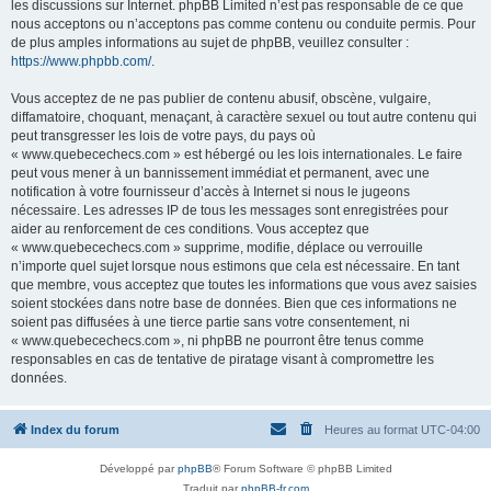
les discussions sur Internet. phpBB Limited n’est pas responsable de ce que
nous acceptons ou n’acceptons pas comme contenu ou conduite permis. Pour
de plus amples informations au sujet de phpBB, veuillez consulter :
https://www.phpbb.com/
.
Vous acceptez de ne pas publier de contenu abusif, obscène, vulgaire,
diffamatoire, choquant, menaçant, à caractère sexuel ou tout autre contenu qui
peut transgresser les lois de votre pays, du pays où
« www.quebecechecs.com » est hébergé ou les lois internationales. Le faire
peut vous mener à un bannissement immédiat et permanent, avec une
notification à votre fournisseur d’accès à Internet si nous le jugeons
nécessaire. Les adresses IP de tous les messages sont enregistrées pour
aider au renforcement de ces conditions. Vous acceptez que
« www.quebecechecs.com » supprime, modifie, déplace ou verrouille
n’importe quel sujet lorsque nous estimons que cela est nécessaire. En tant
que membre, vous acceptez que toutes les informations que vous avez saisies
soient stockées dans notre base de données. Bien que ces informations ne
soient pas diffusées à une tierce partie sans votre consentement, ni
« www.quebecechecs.com », ni phpBB ne pourront être tenus comme
responsables en cas de tentative de piratage visant à compromettre les
données.
Index du forum
Heures au format
UTC-04:00
Développé par
phpBB
® Forum Software © phpBB Limited
Traduit par
phpBB-fr.com