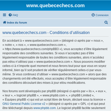
www.quebecechecs.com
FAQ
Connexion
R
Index du forum
e
www.quebecechecs.com - Conditions d’utilisation
c
h
En accédant à « www.quebecechecs.com » (désigné ci-après par « nous »,
« notre », « nos », « www.quebecechecs.com »,
e
« https://www.quebecechecs.com/phpBB3 »), vous acceptez d’être légalement
r
responsable des conditions suivantes. Si vous n’acceptez pas d’être
légalement responsable de toutes les conditions suivantes, alors n’accédez
c
pas et/ou n’utilisez pas « www.quebecechecs.com ». Nous pouvons modifier
h
celles-ci à n’importe quel moment et nous ferons tout pour que vous en soyez
informé, bien qu’il soit prudent de vérifier régulièrement celles-ci par vous-
e
même. Si vous continuez d’utiliser « www.quebecechecs.com » alors que des
r
changements ont été effectués, vous acceptez d’être légalement responsable
des conditions découlant des mises à jour et/ou modifications.
Nos forums sont développés par phpBB (désigné ci-après par « ils », « eux »,
« leur », « logiciel phpBB », « www.phpbb.com », « phpBB Limited »,
« Équipes phpBB ») qui est un script libre de forum, déclaré sous la licence «
GNU General Public License v2
» (désigné ci-après par « GPL ») et qui peut
être téléchargé depuis
www.phpbb.com
. Le logiciel phpBB facilite seulement