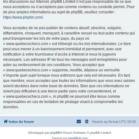
les discussions sur Internet. phpBB Limited n’est pas responsable de ce que
nous acceptons ou n’acceptons pas comme contenu ou conduite permis. Pour
de plus amples informations au sujet de phpBB, veuillez consulter :
https://www.phpbb.com/
.
Vous acceptez de ne pas publier de contenu abusif, obscène, vulgaire,
diffamatoire, choquant, menaçant, à caractère sexuel ou tout autre contenu qui
peut transgresser les lois de votre pays, du pays où
« www.quebecechecs.com » est hébergé ou les lois internationales. Le faire
peut vous mener à un bannissement immédiat et permanent, avec une
notification à votre fournisseur d’accès à Internet si nous le jugeons
nécessaire. Les adresses IP de tous les messages sont enregistrées pour
aider au renforcement de ces conditions. Vous acceptez que
« www.quebecechecs.com » supprime, modifie, déplace ou verrouille
n’importe quel sujet lorsque nous estimons que cela est nécessaire. En tant
que membre, vous acceptez que toutes les informations que vous avez saisies
soient stockées dans notre base de données. Bien que ces informations ne
soient pas diffusées à une tierce partie sans votre consentement, ni
« www.quebecechecs.com », ni phpBB ne pourront être tenus comme
responsables en cas de tentative de piratage visant à compromettre les
données.
Index du forum
Heures au format
UTC-04:00
Développé par
phpBB
® Forum Software © phpBB Limited
Traduit par
phpBB-fr.com