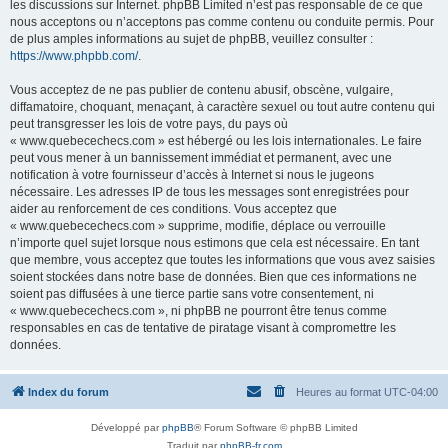
les discussions sur Internet. phpBB Limited n’est pas responsable de ce que
nous acceptons ou n’acceptons pas comme contenu ou conduite permis. Pour
de plus amples informations au sujet de phpBB, veuillez consulter :
https://www.phpbb.com/
.
Vous acceptez de ne pas publier de contenu abusif, obscène, vulgaire,
diffamatoire, choquant, menaçant, à caractère sexuel ou tout autre contenu qui
peut transgresser les lois de votre pays, du pays où
« www.quebecechecs.com » est hébergé ou les lois internationales. Le faire
peut vous mener à un bannissement immédiat et permanent, avec une
notification à votre fournisseur d’accès à Internet si nous le jugeons
nécessaire. Les adresses IP de tous les messages sont enregistrées pour
aider au renforcement de ces conditions. Vous acceptez que
« www.quebecechecs.com » supprime, modifie, déplace ou verrouille
n’importe quel sujet lorsque nous estimons que cela est nécessaire. En tant
que membre, vous acceptez que toutes les informations que vous avez saisies
soient stockées dans notre base de données. Bien que ces informations ne
soient pas diffusées à une tierce partie sans votre consentement, ni
« www.quebecechecs.com », ni phpBB ne pourront être tenus comme
responsables en cas de tentative de piratage visant à compromettre les
données.
Index du forum
Heures au format
UTC-04:00
Développé par
phpBB
® Forum Software © phpBB Limited
Traduit par
phpBB-fr.com