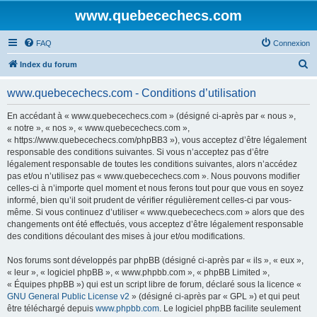
www.quebecechecs.com
FAQ
Connexion
R
Index du forum
e
www.quebecechecs.com - Conditions d’utilisation
c
h
En accédant à « www.quebecechecs.com » (désigné ci-après par « nous »,
« notre », « nos », « www.quebecechecs.com »,
e
« https://www.quebecechecs.com/phpBB3 »), vous acceptez d’être légalement
r
responsable des conditions suivantes. Si vous n’acceptez pas d’être
légalement responsable de toutes les conditions suivantes, alors n’accédez
c
pas et/ou n’utilisez pas « www.quebecechecs.com ». Nous pouvons modifier
h
celles-ci à n’importe quel moment et nous ferons tout pour que vous en soyez
informé, bien qu’il soit prudent de vérifier régulièrement celles-ci par vous-
e
même. Si vous continuez d’utiliser « www.quebecechecs.com » alors que des
r
changements ont été effectués, vous acceptez d’être légalement responsable
des conditions découlant des mises à jour et/ou modifications.
Nos forums sont développés par phpBB (désigné ci-après par « ils », « eux »,
« leur », « logiciel phpBB », « www.phpbb.com », « phpBB Limited »,
« Équipes phpBB ») qui est un script libre de forum, déclaré sous la licence «
GNU General Public License v2
» (désigné ci-après par « GPL ») et qui peut
être téléchargé depuis
www.phpbb.com
. Le logiciel phpBB facilite seulement