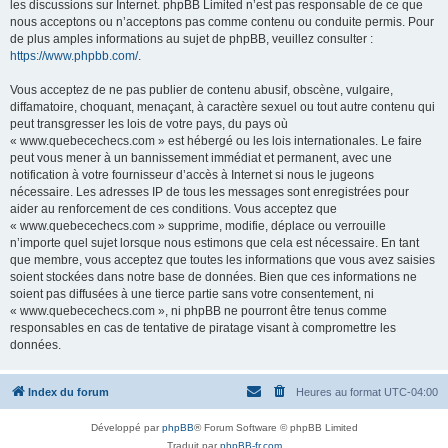
les discussions sur Internet. phpBB Limited n’est pas responsable de ce que
nous acceptons ou n’acceptons pas comme contenu ou conduite permis. Pour
de plus amples informations au sujet de phpBB, veuillez consulter :
https://www.phpbb.com/
.
Vous acceptez de ne pas publier de contenu abusif, obscène, vulgaire,
diffamatoire, choquant, menaçant, à caractère sexuel ou tout autre contenu qui
peut transgresser les lois de votre pays, du pays où
« www.quebecechecs.com » est hébergé ou les lois internationales. Le faire
peut vous mener à un bannissement immédiat et permanent, avec une
notification à votre fournisseur d’accès à Internet si nous le jugeons
nécessaire. Les adresses IP de tous les messages sont enregistrées pour
aider au renforcement de ces conditions. Vous acceptez que
« www.quebecechecs.com » supprime, modifie, déplace ou verrouille
n’importe quel sujet lorsque nous estimons que cela est nécessaire. En tant
que membre, vous acceptez que toutes les informations que vous avez saisies
soient stockées dans notre base de données. Bien que ces informations ne
soient pas diffusées à une tierce partie sans votre consentement, ni
« www.quebecechecs.com », ni phpBB ne pourront être tenus comme
responsables en cas de tentative de piratage visant à compromettre les
données.
Index du forum
Heures au format
UTC-04:00
Développé par
phpBB
® Forum Software © phpBB Limited
Traduit par
phpBB-fr.com