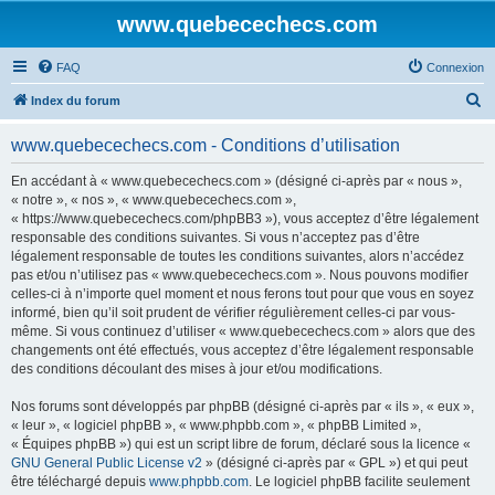
www.quebecechecs.com
FAQ
Connexion
R
Index du forum
e
www.quebecechecs.com - Conditions d’utilisation
c
h
En accédant à « www.quebecechecs.com » (désigné ci-après par « nous »,
« notre », « nos », « www.quebecechecs.com »,
e
« https://www.quebecechecs.com/phpBB3 »), vous acceptez d’être légalement
r
responsable des conditions suivantes. Si vous n’acceptez pas d’être
légalement responsable de toutes les conditions suivantes, alors n’accédez
c
pas et/ou n’utilisez pas « www.quebecechecs.com ». Nous pouvons modifier
h
celles-ci à n’importe quel moment et nous ferons tout pour que vous en soyez
informé, bien qu’il soit prudent de vérifier régulièrement celles-ci par vous-
e
même. Si vous continuez d’utiliser « www.quebecechecs.com » alors que des
r
changements ont été effectués, vous acceptez d’être légalement responsable
des conditions découlant des mises à jour et/ou modifications.
Nos forums sont développés par phpBB (désigné ci-après par « ils », « eux »,
« leur », « logiciel phpBB », « www.phpbb.com », « phpBB Limited »,
« Équipes phpBB ») qui est un script libre de forum, déclaré sous la licence «
GNU General Public License v2
» (désigné ci-après par « GPL ») et qui peut
être téléchargé depuis
www.phpbb.com
. Le logiciel phpBB facilite seulement