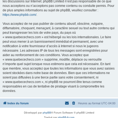
les discussions sur Internet. phpBB Limited n’est pas responsable de ce que
nous acceptons ou n’acceptons pas comme contenu ou conduite permis. Pour
de plus amples informations au sujet de phpBB, veuillez consulter :
https://www.phpbb.com/
.
Vous acceptez de ne pas publier de contenu abusif, obscène, vulgaire,
diffamatoire, choquant, menaçant, à caractère sexuel ou tout autre contenu qui
peut transgresser les lois de votre pays, du pays où
« www.quebecechecs.com » est hébergé ou les lois internationales. Le faire
peut vous mener à un bannissement immédiat et permanent, avec une
notification à votre fournisseur d’accès à Internet si nous le jugeons
nécessaire. Les adresses IP de tous les messages sont enregistrées pour
aider au renforcement de ces conditions. Vous acceptez que
« www.quebecechecs.com » supprime, modifie, déplace ou verrouille
n’importe quel sujet lorsque nous estimons que cela est nécessaire. En tant
que membre, vous acceptez que toutes les informations que vous avez saisies
soient stockées dans notre base de données. Bien que ces informations ne
soient pas diffusées à une tierce partie sans votre consentement, ni
« www.quebecechecs.com », ni phpBB ne pourront être tenus comme
responsables en cas de tentative de piratage visant à compromettre les
données.
Index du forum
Heures au format
UTC-04:00
Développé par
phpBB
® Forum Software © phpBB Limited
Traduit par
phpBB-fr.com