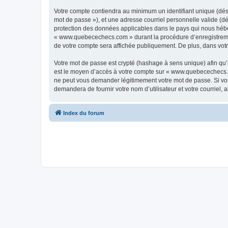
Votre compte contiendra au minimum un identifiant unique (dési
mot de passe »), et une adresse courriel personnelle valide (d
protection des données applicables dans le pays qui nous héber
« www.quebecechecs.com » durant la procédure d’enregistrement
de votre compte sera affichée publiquement. De plus, dans votre
Votre mot de passe est crypté (hashage à sens unique) afin qu’i
est le moyen d’accès à votre compte sur « www.quebecechecs.
ne peut vous demander légitimement votre mot de passe. Si vous
demandera de fournir votre nom d’utilisateur et votre courriel
Index du forum