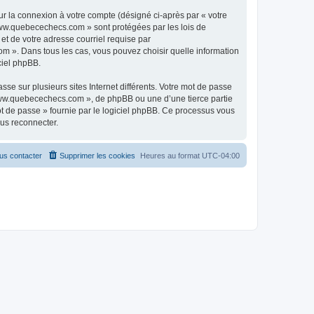
ur la connexion à votre compte (désigné ci-après par « votre
 www.quebecechecs.com » sont protégées par les lois de
et de votre adresse courriel requise par
m ». Dans tous les cas, vous pouvez choisir quelle information
ciel phpBB.
se sur plusieurs sites Internet différents. Votre mot de passe
ww.quebecechecs.com », de phpBB ou une d’une tierce partie
ot de passe » fournie par le logiciel phpBB. Ce processus vous
ous reconnecter.
us contacter
Supprimer les cookies
Heures au format
UTC-04:00