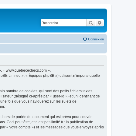
Rechercher
Recherche avancé
Connexion
os », « www.quebecechecs.com »,
pBB Limited », « Équipes phpBB ») utilisent n’importe quelle
n nombre de cookies, qui sont des petits fichiers textes
isateur (désigné ci-après par « user-id ») et un identifiant de
 une fois que vous naviguerez sur les sujets de
um.
 hors de portée du document qui est prévu pour couvrir
Ceci peut être, et n’est pas limité à : la publication de
i par « votre compte ») et les messages que vous envoyez après