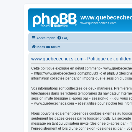
www.quebeceche
www.quebecechecs.com
Accès rapide
FAQ
Index du forum
www.quebecechecs.com - Politique de confidenti
Cette politique explique en détail comment « www.quebecechecs
« https://www.quebecechecs.com/phpBB3 ») et phpBB (désigné ci-
information collectée pendant n’importe quelle session d’utilisa
Vos informations sont collectées de deux manières. Premièreme
téléchargés dans les fichiers temporaires du navigateur Internet
session invité (désigné ci-après par « session-id »), qui vous 
« www.quebecechecs.com » et est utilisé pour stocker les inform
Nous pouvons également créer des cookies externes au logicie
seulement les pages créées par le logiciel phpBB. La seconde ma
message en tant qu’utilisateur invité (désignée ci-après par 
l’enregistrement et lors d’une connexion (désignés ici par « v