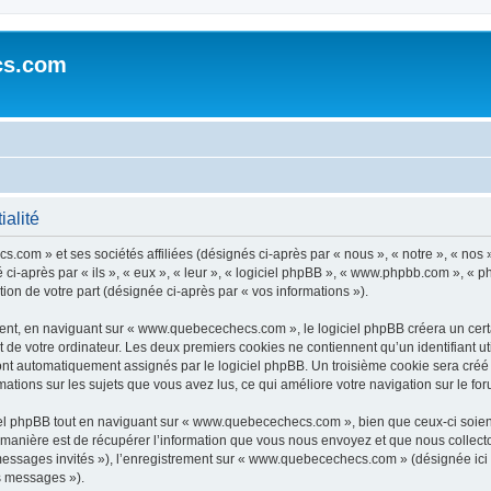
cs.com
alité
.com » et ses sociétés affiliées (désignés ci-après par « nous », « notre », « n
après par « ils », « eux », « leur », « logiciel phpBB », « www.phpbb.com », « ph
tion de votre part (désignée ci-après par « vos informations »).
nt, en naviguant sur « www.quebecechecs.com », le logiciel phpBB créera un certai
 de votre ordinateur. Les deux premiers cookies ne contiennent qu’un identifiant util
sont automatiquement assignés par le logiciel phpBB. Un troisième cookie sera créé
ations sur les sujets que vous avez lus, ce qui améliore votre navigation sur le for
l phpBB tout en naviguant sur « www.quebecechecs.com », bien que ceux-ci soient
nière est de récupérer l’information que vous nous envoyez et que nous collectons. 
« messages invités »), l’enregistrement sur « www.quebecechecs.com » (désignée ic
os messages »).