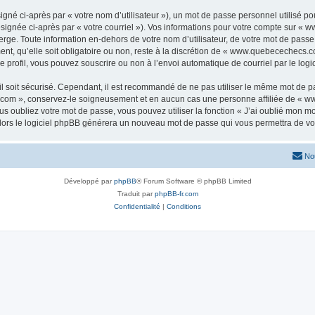
gné ci-après par « votre nom d’utilisateur »), un mot de passe personnel utilisé po
ésignée ci-après par « votre courriel »). Vos informations pour votre compte sur «
ge. Toute information en-dehors de votre nom d’utilisateur, de votre mot de passe 
, qu’elle soit obligatoire ou non, reste à la discrétion de « www.quebecechecs.co
 profil, vous pouvez souscrire ou non à l’envoi automatique de courriel par le logi
l soit sécurisé. Cependant, il est recommandé de ne pas utiliser le même mot de pas
com », conservez-le soigneusement et en aucun cas une personne affiliée de « w
 oubliez votre mot de passe, vous pouvez utiliser la fonction « J’ai oublié mon m
, alors le logiciel phpBB générera un nouveau mot de passe qui vous permettra de v
No
Développé par
phpBB
® Forum Software © phpBB Limited
Traduit par
phpBB-fr.com
Confidentialité
|
Conditions