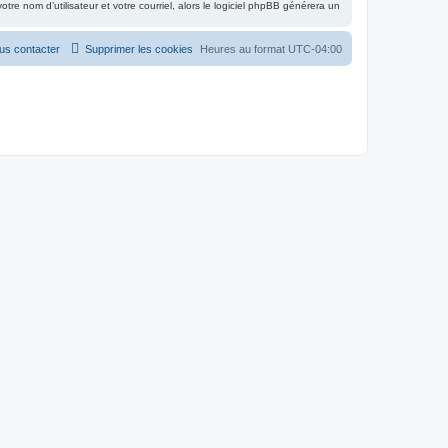
re nom d’utilisateur et votre courriel, alors le logiciel phpBB générera un
us contacter
Supprimer les cookies
Heures au format
UTC-04:00