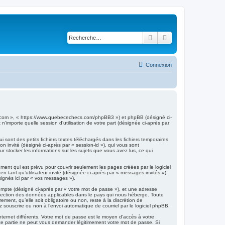
Rechercher
Recherche avancé
Connexion
s.com », « https://www.quebecechecs.com/phpBB3 ») et phpBB (désigné ci-
’importe quelle session d’utilisation de votre part (désignée ci-après par
ont des petits fichiers textes téléchargés dans les fichiers temporaires
on invité (désigné ci-après par « session-id »), qui vous sont
 stocker les informations sur les sujets que vous avez lus, ce qui
nt qui est prévu pour couvrir seulement les pages créées par le logiciel
 tant qu’utilisateur invité (désignée ci-après par « messages invités »),
ignés ici par « vos messages »).
compte (désigné ci-après par « votre mot de passe »), et une adresse
rotection des données applicables dans le pays qui nous héberge. Toute
ent, qu’elle soit obligatoire ou non, reste à la discrétion de
souscrire ou non à l’envoi automatique de courriel par le logiciel phpBB.
nternet différents. Votre mot de passe est le moyen d’accès à votre
 partie ne peut vous demander légitimement votre mot de passe. Si