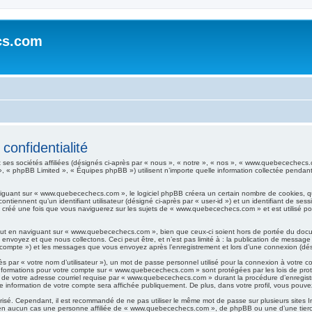
cs.com
onfidentialité
 ses sociétés affiliées (désignés ci-après par « nous », « notre », « nos », « www.quebecechec
», « phpBB Limited », « Équipes phpBB ») utilisent n’importe quelle information collectée pendant n
guant sur « www.quebecechecs.com », le logiciel phpBB créera un certain nombre de cookies, qui s
tiennent qu’un identifiant utilisateur (désigné ci-après par « user-id ») et un identifiant de sessi
créé une fois que vous naviguerez sur les sujets de « www.quebecechecs.com » et est utilisé pour
t en naviguant sur « www.quebecechecs.com », bien que ceux-ci soient hors de portée du docume
oyez et que nous collectons. Ceci peut être, et n’est pas limité à : la publication de message en
compte ») et les messages que vous envoyez après l’enregistrement et lors d’une connexion (dés
s par « votre nom d’utilisateur »), un mot de passe personnel utilisé pour la connexion à votre 
Vos informations pour votre compte sur « www.quebecechecs.com » sont protégées par les lois de p
 de votre adresse courriel requise par « www.quebecechecs.com » durant la procédure d’enregistrem
nformation de votre compte sera affichée publiquement. De plus, dans votre profil, vous pouvez 
urisé. Cependant, il est recommandé de ne pas utiliser le même mot de passe sur plusieurs sites I
 aucun cas une personne affiliée de « www.quebecechecs.com », de phpBB ou une d’une tierce