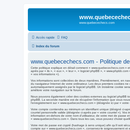
www.quebeceche
www.quebecechecs.com
Accès rapide
FAQ
Index du forum
www.quebecechecs.com - Politique de c
Cette politique explique en détail comment « www.quebecechecs.com » et
après par « ils », « eux », « leur », « logiciel phpBB », « www.phpbb.com 
« vos informations »).
Vos informations sont collectées de deux manières. Premièrement, en navi
du navigateur Internet de votre ordinateur. Les deux premiers cookies ne con
automatiquement assignés par le logiciel phpBB. Un troisième cookie sera 
améliore votre navigation sur le forum.
Nous pouvons également créer des cookies externes au logiciel phpBB tou
phpBB. La seconde manière est de récupérer l’information que vous nous env
l’enregistrement sur « www.quebecechecs.com » (désignée ici par « votre 
Votre compte contiendra au minimum un identifiant unique (désigné ci-aprè
courriel personnelle valide (désignée ci-après par « votre courriel »). 
information en-dehors de votre nom d’utilisateur, de votre mot de passe et
« www.quebecechecs.com ». Dans tous les cas, vous pouvez choisir quelle i
Votre mot de passe est crypté (hashage à sens unique) afin qu’il soit séc
compte sur « www.quebecechecs.com », conservez-le soigneusement et en