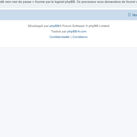
ublié mon mot de passe » fournie par le logiciel phpBB. Ce processus vous demandera de fournir vot
No
Développé par
phpBB
® Forum Software © phpBB Limited
Traduit par
phpBB-fr.com
Confidentialité
|
Conditions