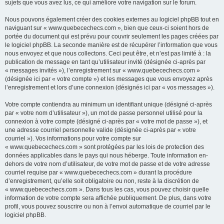
sujets que vous avez lus, ce qui améliore votre navigation sur le forum.
Nous pouvons également créer des cookies externes au logiciel phpBB tout en
naviguant sur « www.quebecechecs.com », bien que ceux-ci soient hors de
portée du document qui est prévu pour couvrir seulement les pages créées par
le logiciel phpBB. La seconde manière est de récupérer l’information que vous
nous envoyez et que nous collectons. Ceci peut être, et n’est pas limité à : la
publication de message en tant qu’utilisateur invité (désignée ci-après par
« messages invités »), l’enregistrement sur « www.quebecechecs.com »
(désignée ici par « votre compte ») et les messages que vous envoyez après
l’enregistrement et lors d’une connexion (désignés ici par « vos messages »).
Votre compte contiendra au minimum un identifiant unique (désigné ci-après
par « votre nom d’utilisateur »), un mot de passe personnel utilisé pour la
connexion à votre compte (désigné ci-après par « votre mot de passe »), et
une adresse courriel personnelle valide (désignée ci-après par « votre
courriel »). Vos informations pour votre compte sur
« www.quebecechecs.com » sont protégées par les lois de protection des
données applicables dans le pays qui nous héberge. Toute information en-
dehors de votre nom d’utilisateur, de votre mot de passe et de votre adresse
courriel requise par « www.quebecechecs.com » durant la procédure
d’enregistrement, qu’elle soit obligatoire ou non, reste à la discrétion de
« www.quebecechecs.com ». Dans tous les cas, vous pouvez choisir quelle
information de votre compte sera affichée publiquement. De plus, dans votre
profil, vous pouvez souscrire ou non à l’envoi automatique de courriel par le
logiciel phpBB.