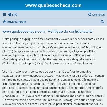
www.quebecechecs.com
FAQ
Connexion
R
Index du forum
e
www.quebecechecs.com - Politique de confidentialité
c
h
Cette politique explique en détail comment « www.quebecechecs.com » et ses
sociétés affiliées (désignés ci-après par « nous », « notre », « nos »,
e
« www.quebecechecs.com », « https://www.quebecechecs.com/phpBB3 ») et
r
phpBB (désigné ci-après par « ils », « eux », « leur », « logiciel phpBB »,
« www.phpbb.com », « phpBB Limited », « Équipes phpBB ») utilisent
c
n’importe quelle information collectée pendant n’importe quelle session
h
d’utilisation de votre part (désignée ci-après par « vos informations »).
e
Vos informations sont collectées de deux manières. Premièrement, en
r
naviguant sur « www.quebecechecs.com », le logiciel phpBB créera un certain
nombre de cookies, qui sont des petits fichiers textes téléchargés dans les
fichiers temporaires du navigateur Internet de votre ordinateur. Les deux
premiers cookies ne contiennent qu’un identifiant utilisateur (désigné ci-après
par « user-id ») et un identifiant de session invité (désigné ci-après par
« session-id »), qui vous sont automatiquement assignés par le logiciel phpBB.
Un troisième cookie sera créé une fois que vous naviguerez sur les sujets de
« www.quebecechecs.com » et est utilisé pour stocker les informations sur les