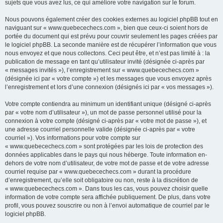
sujets que vous avez lus, ce qui améliore votre navigation sur le forum.
Nous pouvons également créer des cookies externes au logiciel phpBB tout en
naviguant sur « www.quebecechecs.com », bien que ceux-ci soient hors de
portée du document qui est prévu pour couvrir seulement les pages créées par
le logiciel phpBB. La seconde manière est de récupérer l’information que vous
nous envoyez et que nous collectons. Ceci peut être, et n’est pas limité à : la
publication de message en tant qu’utilisateur invité (désignée ci-après par
« messages invités »), l’enregistrement sur « www.quebecechecs.com »
(désignée ici par « votre compte ») et les messages que vous envoyez après
l’enregistrement et lors d’une connexion (désignés ici par « vos messages »).
Votre compte contiendra au minimum un identifiant unique (désigné ci-après
par « votre nom d’utilisateur »), un mot de passe personnel utilisé pour la
connexion à votre compte (désigné ci-après par « votre mot de passe »), et
une adresse courriel personnelle valide (désignée ci-après par « votre
courriel »). Vos informations pour votre compte sur
« www.quebecechecs.com » sont protégées par les lois de protection des
données applicables dans le pays qui nous héberge. Toute information en-
dehors de votre nom d’utilisateur, de votre mot de passe et de votre adresse
courriel requise par « www.quebecechecs.com » durant la procédure
d’enregistrement, qu’elle soit obligatoire ou non, reste à la discrétion de
« www.quebecechecs.com ». Dans tous les cas, vous pouvez choisir quelle
information de votre compte sera affichée publiquement. De plus, dans votre
profil, vous pouvez souscrire ou non à l’envoi automatique de courriel par le
logiciel phpBB.