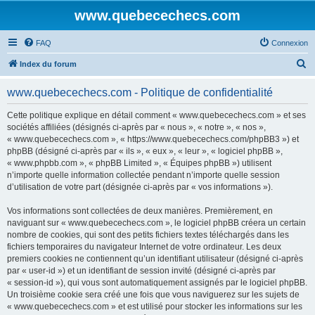
www.quebecechecs.com
FAQ
Connexion
R
Index du forum
e
www.quebecechecs.com - Politique de confidentialité
c
h
Cette politique explique en détail comment « www.quebecechecs.com » et ses
sociétés affiliées (désignés ci-après par « nous », « notre », « nos »,
e
« www.quebecechecs.com », « https://www.quebecechecs.com/phpBB3 ») et
r
phpBB (désigné ci-après par « ils », « eux », « leur », « logiciel phpBB »,
« www.phpbb.com », « phpBB Limited », « Équipes phpBB ») utilisent
c
n’importe quelle information collectée pendant n’importe quelle session
h
d’utilisation de votre part (désignée ci-après par « vos informations »).
e
Vos informations sont collectées de deux manières. Premièrement, en
r
naviguant sur « www.quebecechecs.com », le logiciel phpBB créera un certain
nombre de cookies, qui sont des petits fichiers textes téléchargés dans les
fichiers temporaires du navigateur Internet de votre ordinateur. Les deux
premiers cookies ne contiennent qu’un identifiant utilisateur (désigné ci-après
par « user-id ») et un identifiant de session invité (désigné ci-après par
« session-id »), qui vous sont automatiquement assignés par le logiciel phpBB.
Un troisième cookie sera créé une fois que vous naviguerez sur les sujets de
« www.quebecechecs.com » et est utilisé pour stocker les informations sur les