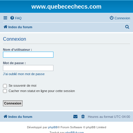
www.quebecechecs.com
FAQ
Connexion
R
Index du forum
e
Connexion
c
h
Nom d’utilisateur :
e
r
Mot de passe :
c
J’ai oublié mon mot de passe
h
e
Se souvenir de moi
Cacher mon statut en ligne pour cette session
r
Index du forum
Heures au format
UTC-04:00
Développé par
phpBB
® Forum Software © phpBB Limited
Traduit par
phpBB-fr.com