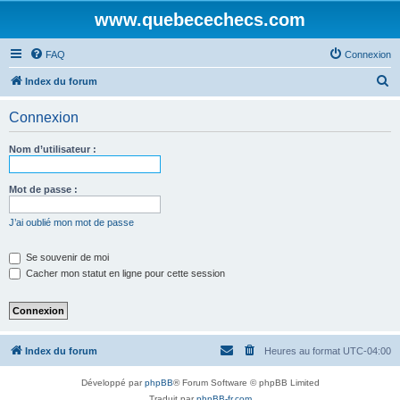
www.quebecechecs.com
FAQ
Connexion
R
Index du forum
e
Connexion
c
h
Nom d’utilisateur :
e
r
Mot de passe :
c
J’ai oublié mon mot de passe
h
e
Se souvenir de moi
Cacher mon statut en ligne pour cette session
r
Index du forum
Heures au format
UTC-04:00
Développé par
phpBB
® Forum Software © phpBB Limited
Traduit par
phpBB-fr.com