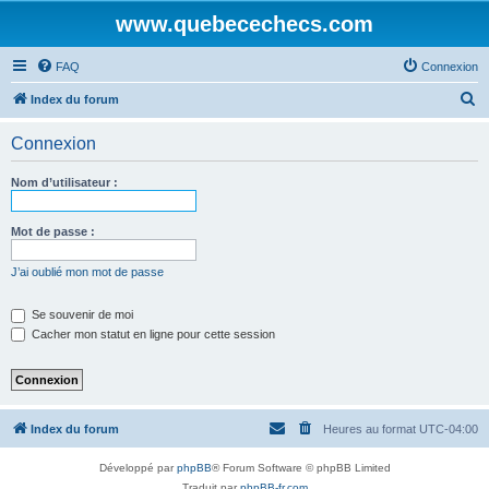
www.quebecechecs.com
FAQ
Connexion
R
Index du forum
e
Connexion
c
h
Nom d’utilisateur :
e
r
Mot de passe :
c
J’ai oublié mon mot de passe
h
e
Se souvenir de moi
Cacher mon statut en ligne pour cette session
r
Index du forum
Heures au format
UTC-04:00
Développé par
phpBB
® Forum Software © phpBB Limited
Traduit par
phpBB-fr.com