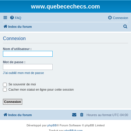
www.quebecechecs.com
FAQ
Connexion
R
Index du forum
e
Connexion
c
h
Nom d’utilisateur :
e
r
Mot de passe :
c
J’ai oublié mon mot de passe
h
e
Se souvenir de moi
Cacher mon statut en ligne pour cette session
r
Index du forum
Heures au format
UTC-04:00
Développé par
phpBB
® Forum Software © phpBB Limited
Traduit par
phpBB-fr.com