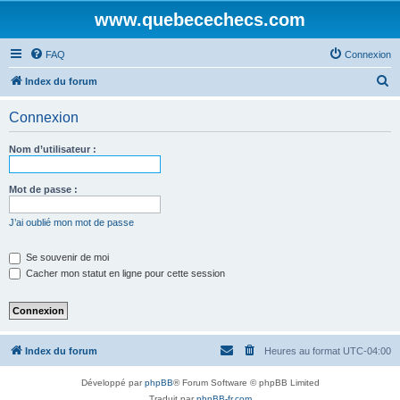
www.quebecechecs.com
FAQ
Connexion
R
Index du forum
e
Connexion
c
h
Nom d’utilisateur :
e
r
Mot de passe :
c
J’ai oublié mon mot de passe
h
e
Se souvenir de moi
Cacher mon statut en ligne pour cette session
r
Index du forum
Heures au format
UTC-04:00
Développé par
phpBB
® Forum Software © phpBB Limited
Traduit par
phpBB-fr.com