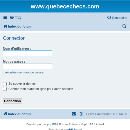
www.quebecechecs.com
FAQ
Connexion
R
Index du forum
e
Connexion
c
h
Nom d’utilisateur :
e
r
Mot de passe :
c
J’ai oublié mon mot de passe
h
e
Se souvenir de moi
Cacher mon statut en ligne pour cette session
r
Index du forum
Heures au format
UTC-04:00
Développé par
phpBB
® Forum Software © phpBB Limited
Traduit par
phpBB-fr.com