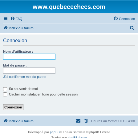
www.quebecechecs.com
FAQ
Connexion
R
Index du forum
e
Connexion
c
h
Nom d’utilisateur :
e
r
Mot de passe :
c
J’ai oublié mon mot de passe
h
e
Se souvenir de moi
Cacher mon statut en ligne pour cette session
r
Index du forum
Heures au format
UTC-04:00
Développé par
phpBB
® Forum Software © phpBB Limited
Traduit par
phpBB-fr.com