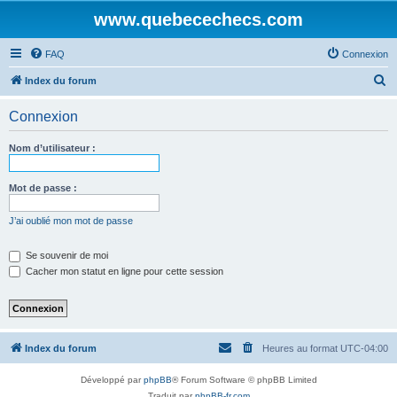
www.quebecechecs.com
FAQ
Connexion
R
Index du forum
e
Connexion
c
h
Nom d’utilisateur :
e
r
Mot de passe :
c
J’ai oublié mon mot de passe
h
e
Se souvenir de moi
Cacher mon statut en ligne pour cette session
r
Index du forum
Heures au format
UTC-04:00
Développé par
phpBB
® Forum Software © phpBB Limited
Traduit par
phpBB-fr.com