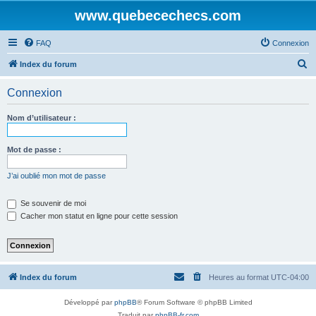
www.quebecechecs.com
FAQ
Connexion
R
Index du forum
e
Connexion
c
h
Nom d’utilisateur :
e
r
Mot de passe :
c
J’ai oublié mon mot de passe
h
e
Se souvenir de moi
Cacher mon statut en ligne pour cette session
r
Index du forum
Heures au format
UTC-04:00
Développé par
phpBB
® Forum Software © phpBB Limited
Traduit par
phpBB-fr.com