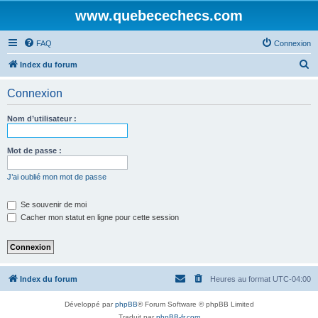
www.quebecechecs.com
FAQ
Connexion
R
Index du forum
e
Connexion
c
h
Nom d’utilisateur :
e
r
Mot de passe :
c
J’ai oublié mon mot de passe
h
e
Se souvenir de moi
Cacher mon statut en ligne pour cette session
r
Index du forum
Heures au format
UTC-04:00
Développé par
phpBB
® Forum Software © phpBB Limited
Traduit par
phpBB-fr.com