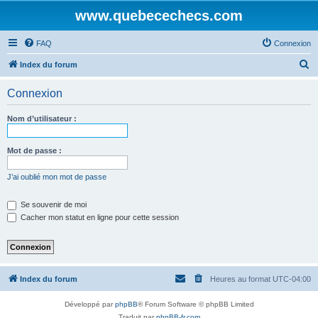
www.quebecechecs.com
FAQ
Connexion
R
Index du forum
e
Connexion
c
h
Nom d’utilisateur :
e
r
Mot de passe :
c
J’ai oublié mon mot de passe
h
e
Se souvenir de moi
Cacher mon statut en ligne pour cette session
r
Index du forum
Heures au format
UTC-04:00
Développé par
phpBB
® Forum Software © phpBB Limited
Traduit par
phpBB-fr.com