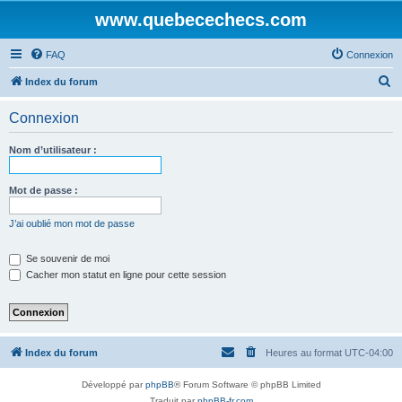
www.quebecechecs.com
FAQ
Connexion
R
Index du forum
e
Connexion
c
h
Nom d’utilisateur :
e
r
Mot de passe :
c
J’ai oublié mon mot de passe
h
e
Se souvenir de moi
Cacher mon statut en ligne pour cette session
r
Index du forum
Heures au format
UTC-04:00
Développé par
phpBB
® Forum Software © phpBB Limited
Traduit par
phpBB-fr.com