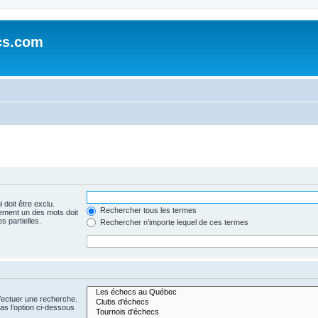
cs.com
 doit être exclu.
Rechercher tous les termes
ement un des mots doit
s partielles.
Rechercher n’importe lequel de ces termes
fectuer une recherche.
s l’option ci-dessous