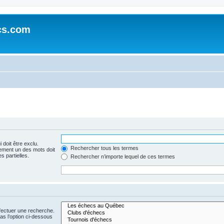
cs.com
 doit être exclu.
Rechercher tous les termes
ement un des mots doit
s partielles.
Rechercher n’importe lequel de ces termes
fectuer une recherche.
s l’option ci-dessous