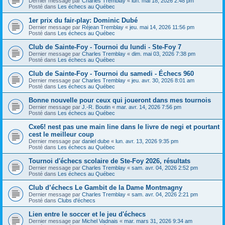
Dernier message par
Charles Tremblay
«
lun. mai 18, 2026 2:48 pm
Posté dans
Les échecs au Québec
1er prix du fair-play: Dominic Dubé
Dernier message par
Réjean Tremblay
«
jeu. mai 14, 2026 11:56 pm
Posté dans
Les échecs au Québec
Club de Sainte-Foy - Tournoi du lundi - Ste-Foy 7
Dernier message par
Charles Tremblay
«
dim. mai 03, 2026 7:38 pm
Posté dans
Les échecs au Québec
Club de Sainte-Foy - Tournoi du samedi - Échecs 960
Dernier message par
Charles Tremblay
«
jeu. avr. 30, 2026 8:01 am
Posté dans
Les échecs au Québec
Bonne nouvelle pour ceux qui joueront dans mes tournois
Dernier message par
J.-R. Boutin
«
mar. avr. 14, 2026 7:56 pm
Posté dans
Les échecs au Québec
Cxe6! nest pas une main line dans le livre de negi et pourtant
cest le meilleur coup
Dernier message par
daniel dube
«
lun. avr. 13, 2026 9:35 pm
Posté dans
Les échecs au Québec
Tournoi d'échecs scolaire de Ste-Foy 2026, résultats
Dernier message par
Charles Tremblay
«
sam. avr. 04, 2026 2:52 pm
Posté dans
Les échecs au Québec
Club d’échecs Le Gambit de la Dame Montmagny
Dernier message par
Charles Tremblay
«
sam. avr. 04, 2026 2:21 pm
Posté dans
Clubs d'échecs
Lien entre le soccer et le jeu d'échecs
Dernier message par
Michel Vadnais
«
mar. mars 31, 2026 9:34 am