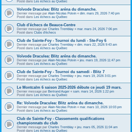
Posté dans
Les échecs au Québec
Voïvode Draculea: Blitz aréna du dimanche.
Dernier message par
Alain-Nicolas Potvin
«
dim. mars 29, 2026 7:40 pm
Posté dans
Les échecs au Québec
Club d'échecs de Beauce-Centre
Dernier message par
Charles Tremblay
«
mar. mars 24, 2026 7:06 pm
Posté dans
Clubs d'échecs
Club de Sainte-Foy - Tournoi du lundi - Ste-Foy 6
Dernier message par
Charles Tremblay
«
dim. mars 22, 2026 9:43 am
Posté dans
Les échecs au Québec
Voïvode Draculea: Blitz aréna du dimanche.
Dernier message par
Alain-Nicolas Potvin
«
jeu. mars 19, 2026 11:47 pm
Posté dans
Les échecs au Québec
Club de Sainte-Foy - Tournoi du samedi - Blitz 7
Dernier message par
Charles Tremblay
«
jeu. mars 19, 2026 3:01 pm
Posté dans
Les échecs au Québec
Le Montcalm 6 saison 2025-2026 débute ce jeudi 19 mars.
Dernier message par
Bertrand Auger
«
sam. mars 14, 2026 1:22 pm
Posté dans
Les échecs au Québec
Re: Voïvode Draculea: Blitz aréna du dimanche.
Dernier message par
Alain-Nicolas Potvin
«
mar. mars 10, 2026 10:03 pm
Posté dans
Les échecs au Québec
Club de Sainte-Foy - Classements qualifications
championnats du club
Dernier message par
Charles Tremblay
«
jeu. mars 05, 2026 11:04 am
Posté dans
Les échecs au Québec