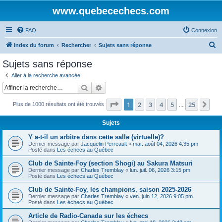
www.quebecechecs.com
FAQ
Connexion
R
Index du forum
Rechercher
Sujets sans réponse
e
Sujets sans réponse
c
Aller à la recherche avancée
h
Rechercher
Recherche avancée
e
Page
1
sur
25
1
2
3
4
5
25
Sui
Plus de 1000 résultats ont été trouvés
r
…
c
Sujets
h
Y a-t-il un arbitre dans cette salle (virtuelle)?
e
Dernier message par
Jacquelin Perreault
«
mar. août 04, 2026 4:35 pm
Posté dans
Les échecs au Québec
r
Club de Sainte-Foy (section Shogi) au Sakura Matsuri
Dernier message par
Charles Tremblay
«
lun. juil. 06, 2026 3:15 pm
Posté dans
Les échecs au Québec
Club de Sainte-Foy, les champions, saison 2025-2026
Dernier message par
Charles Tremblay
«
ven. juin 12, 2026 9:05 pm
Posté dans
Les échecs au Québec
Article de Radio-Canada sur les échecs