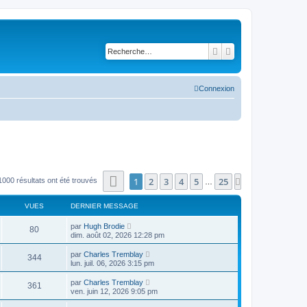
Rechercher
Recherche avancé
Connexion
Page
1
sur
25
1
2
3
4
5
25
Suivante
1000 résultats ont été trouvés
…
VUES
DERNIER MESSAGE
par
Hugh Brodie
80
dim. août 02, 2026 12:28 pm
par
Charles Tremblay
344
lun. juil. 06, 2026 3:15 pm
par
Charles Tremblay
361
ven. juin 12, 2026 9:05 pm