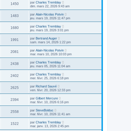
par
Charles Tremblay
1450
dim. mars 22, 2026 9:43 am
par
Alain-Nicolas Potvin
1483
jeu. mars 19, 2026 11:47 pm
par
Charles Tremblay
1680
jeu. mars 19, 2026 3:01 pm
par
Bertrand Auger
1991
sam. mars 14, 2026 1:22 pm
par
Alain-Nicolas Potvin
2081
mar. mars 10, 2026 10:03 pm
par
Charles Tremblay
2438
jeu. mars 05, 2026 11:04 am
par
Charles Tremblay
2402
mer. févr. 25, 2026 6:18 pm
par
Richard Sauvé
2625
ven. févr. 20, 2026 12:33 pm
par
Gilbert Mercure
2394
mar. févr. 10, 2026 6:16 pm
par
SteveBolduc
2558
mar. févr. 10, 2026 11:41 am
par
Charles Tremblay
1522
mar. janv. 13, 2026 2:45 pm