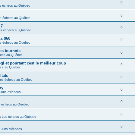
0
s échecs au Québec
0
s échecs au Québec
 7
0
es échecs au Québec
cs 960
0
s échecs au Québec
es tournois
0
hecs au Québec
gi et pourtant cest le meilleur coup
0
ecs au Québec
ltats
0
es échecs au Québec
ny
0
lubs d'échecs
0
s échecs au Québec
0
s
Les échecs au Québec
0
Clubs d'échecs