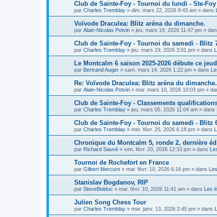
Club de Sainte-Foy - Tournoi du lundi - Ste-Foy
par
Charles Tremblay
»
dim. mars 22, 2026 9:43 am
» dans
Voïvode Draculea: Blitz aréna du dimanche.
par
Alain-Nicolas Potvin
»
jeu. mars 19, 2026 11:47 pm
» da
Club de Sainte-Foy - Tournoi du samedi - Blitz 
par
Charles Tremblay
»
jeu. mars 19, 2026 3:01 pm
» dans
L
Le Montcalm 6 saison 2025-2026 débute ce jeud
par
Bertrand Auger
»
sam. mars 14, 2026 1:22 pm
» dans
Le
Re: Voïvode Draculea: Blitz aréna du dimanche.
par
Alain-Nicolas Potvin
»
mar. mars 10, 2026 10:03 pm
» da
Club de Sainte-Foy - Classements qualificatio
par
Charles Tremblay
»
jeu. mars 05, 2026 11:04 am
» dans
Club de Sainte-Foy - Tournoi du samedi - Blitz 
par
Charles Tremblay
»
mer. févr. 25, 2026 6:18 pm
» dans
L
Chronique du Montcalm 5, ronde 2, dernière édi
par
Richard Sauvé
»
ven. févr. 20, 2026 12:33 pm
» dans
Le
Tournoi de Rochefort en France
par
Gilbert Mercure
»
mar. févr. 10, 2026 6:16 pm
» dans
Le
Stanislav Bogdanov, RIP
par
SteveBolduc
»
mar. févr. 10, 2026 11:41 am
» dans
Les 
Julien Song Chess Tour
par
Charles Tremblay
»
mar. janv. 13, 2026 2:45 pm
» dans