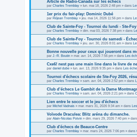
Article de Radio-Canada sur les échecs
par
Charles Tremblay
»
lun. mai 18, 2026 2:48 pm
» dans
Le
1er prix du fair-play: Dominic Dubé
par
Réjean Tremblay
»
jeu. mai 14, 2026 11:56 pm
» dans
Le
Club de Sainte-Foy - Tournoi du lundi - Ste-Foy
par
Charles Tremblay
»
dim. mai 03, 2026 7:38 pm
» dans
L
Club de Sainte-Foy - Tournoi du samedi - Éche
par
Charles Tremblay
»
jeu. avr. 30, 2026 8:01 am
» dans
Le
Bonne nouvelle pour ceux qui joueront dans m
par
J.-R. Boutin
»
mar. avr. 14, 2026 7:56 pm
» dans
Les éc
Cxe6! nest pas une main line dans le livre de ne
par
daniel dube
»
lun. avr. 13, 2026 9:35 pm
» dans
Les éch
Tournoi d'échecs scolaire de Ste-Foy 2026, résu
par
Charles Tremblay
»
sam. avr. 04, 2026 2:52 pm
» dans
L
Club d’échecs Le Gambit de la Dame Montmag
par
Charles Tremblay
»
sam. avr. 04, 2026 2:21 pm
» dans
C
Lien entre le soccer et le jeu d'échecs
par
Michel Vadnais
»
mar. mars 31, 2026 9:34 am
» dans
Le
Voïvode Draculea: Blitz aréna du dimanche.
par
Alain-Nicolas Potvin
»
dim. mars 29, 2026 7:40 pm
» dan
Club d'échecs de Beauce-Centre
par
Charles Tremblay
»
mar. mars 24, 2026 7:06 pm
» dans