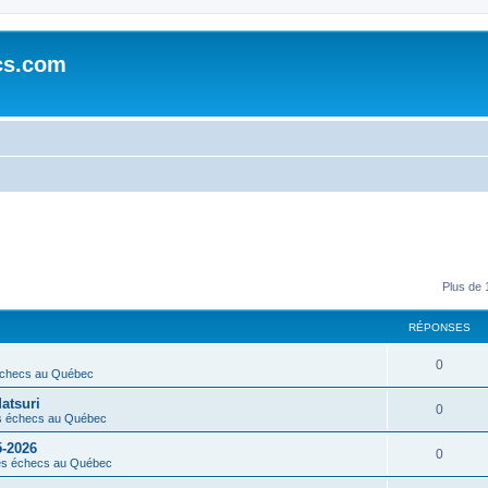
cs.com
Plus de 
RÉPONSES
0
échecs au Québec
atsuri
0
s échecs au Québec
5-2026
0
es échecs au Québec