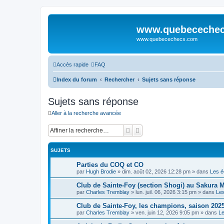
www.quebeceche
www.quebecechecs.com
Accès rapide
FAQ
Index du forum
Rechercher
Sujets sans réponse
Sujets sans réponse
Aller à la recherche avancée
Rechercher
Recherche avancée
SUJETS
Parties du COQ et CO
par
Hugh Brodie
»
dim. août 02, 2026 12:28 pm
» dans
Les 
Club de Sainte-Foy (section Shogi) au Sakura M
par
Charles Tremblay
»
lun. juil. 06, 2026 3:15 pm
» dans
Le
Club de Sainte-Foy, les champions, saison 202
par
Charles Tremblay
»
ven. juin 12, 2026 9:05 pm
» dans
L