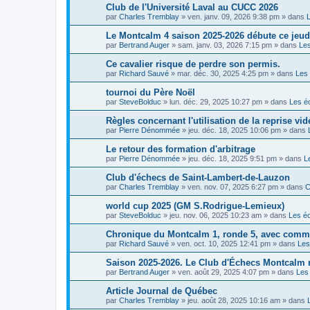
Club de l'Université Laval au CUCC 2026
par
Charles Tremblay
»
ven. janv. 09, 2026 9:38 pm
» dans
Le Montcalm 4 saison 2025-2026 débute ce jeudi
par
Bertrand Auger
»
sam. janv. 03, 2026 7:15 pm
» dans
Le
Ce cavalier risque de perdre son permis.
par
Richard Sauvé
»
mar. déc. 30, 2025 4:25 pm
» dans
Les
tournoi du Père Noël
par
SteveBolduc
»
lun. déc. 29, 2025 10:27 pm
» dans
Les é
Règles concernant l'utilisation de la reprise vid
par
Pierre Dénommée
»
jeu. déc. 18, 2025 10:06 pm
» dans
Le retour des formation d'arbitrage
par
Pierre Dénommée
»
jeu. déc. 18, 2025 9:51 pm
» dans
L
Club d'échecs de Saint-Lambert-de-Lauzon
par
Charles Tremblay
»
ven. nov. 07, 2025 6:27 pm
» dans
C
world cup 2025 (GM S.Rodrigue-Lemieux)
par
SteveBolduc
»
jeu. nov. 06, 2025 10:23 am
» dans
Les é
Chronique du Montcalm 1, ronde 5, avec comme
par
Richard Sauvé
»
ven. oct. 10, 2025 12:41 pm
» dans
Les
Saison 2025-2026. Le Club d'Échecs Montcalm r
par
Bertrand Auger
»
ven. août 29, 2025 4:07 pm
» dans
Les
Article Journal de Québec
par
Charles Tremblay
»
jeu. août 28, 2025 10:16 am
» dans