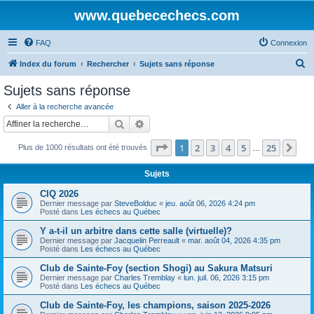
www.quebecechecs.com
FAQ
Connexion
R
Index du forum
Rechercher
Sujets sans réponse
e
Sujets sans réponse
c
Aller à la recherche avancée
h
Rechercher
Recherche avancée
e
Page
1
sur
25
1
2
3
4
5
25
Sui
Plus de 1000 résultats ont été trouvés
r
…
c
Sujets
h
CIQ 2026
e
Dernier message par
SteveBolduc
«
jeu. août 06, 2026 4:24 pm
Posté dans
Les échecs au Québec
r
Y a-t-il un arbitre dans cette salle (virtuelle)?
Dernier message par
Jacquelin Perreault
«
mar. août 04, 2026 4:35 pm
Posté dans
Les échecs au Québec
Club de Sainte-Foy (section Shogi) au Sakura Matsuri
Dernier message par
Charles Tremblay
«
lun. juil. 06, 2026 3:15 pm
Posté dans
Les échecs au Québec
Club de Sainte-Foy, les champions, saison 2025-2026