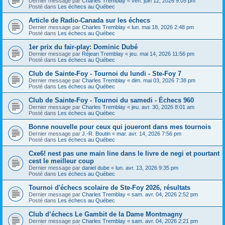
Dernier message par
Charles Tremblay
«
ven. juin 12, 2026 9:05 pm
Posté dans
Les échecs au Québec
Article de Radio-Canada sur les échecs
Dernier message par
Charles Tremblay
«
lun. mai 18, 2026 2:48 pm
Posté dans
Les échecs au Québec
1er prix du fair-play: Dominic Dubé
Dernier message par
Réjean Tremblay
«
jeu. mai 14, 2026 11:56 pm
Posté dans
Les échecs au Québec
Club de Sainte-Foy - Tournoi du lundi - Ste-Foy 7
Dernier message par
Charles Tremblay
«
dim. mai 03, 2026 7:38 pm
Posté dans
Les échecs au Québec
Club de Sainte-Foy - Tournoi du samedi - Échecs 960
Dernier message par
Charles Tremblay
«
jeu. avr. 30, 2026 8:01 am
Posté dans
Les échecs au Québec
Bonne nouvelle pour ceux qui joueront dans mes tournois
Dernier message par
J.-R. Boutin
«
mar. avr. 14, 2026 7:56 pm
Posté dans
Les échecs au Québec
Cxe6! nest pas une main line dans le livre de negi et pourtant
cest le meilleur coup
Dernier message par
daniel dube
«
lun. avr. 13, 2026 9:35 pm
Posté dans
Les échecs au Québec
Tournoi d'échecs scolaire de Ste-Foy 2026, résultats
Dernier message par
Charles Tremblay
«
sam. avr. 04, 2026 2:52 pm
Posté dans
Les échecs au Québec
Club d’échecs Le Gambit de la Dame Montmagny
Dernier message par
Charles Tremblay
«
sam. avr. 04, 2026 2:21 pm