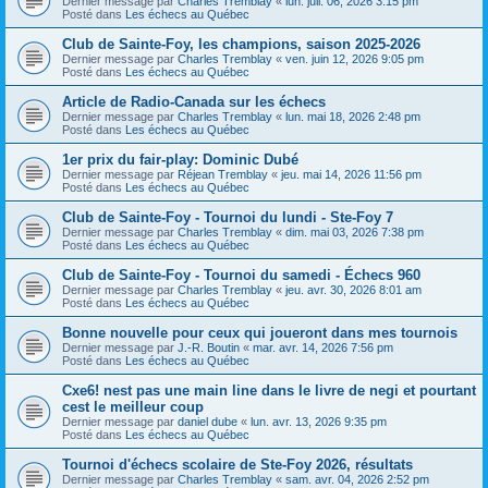
Dernier message par
Charles Tremblay
«
lun. juil. 06, 2026 3:15 pm
Posté dans
Les échecs au Québec
Club de Sainte-Foy, les champions, saison 2025-2026
Dernier message par
Charles Tremblay
«
ven. juin 12, 2026 9:05 pm
Posté dans
Les échecs au Québec
Article de Radio-Canada sur les échecs
Dernier message par
Charles Tremblay
«
lun. mai 18, 2026 2:48 pm
Posté dans
Les échecs au Québec
1er prix du fair-play: Dominic Dubé
Dernier message par
Réjean Tremblay
«
jeu. mai 14, 2026 11:56 pm
Posté dans
Les échecs au Québec
Club de Sainte-Foy - Tournoi du lundi - Ste-Foy 7
Dernier message par
Charles Tremblay
«
dim. mai 03, 2026 7:38 pm
Posté dans
Les échecs au Québec
Club de Sainte-Foy - Tournoi du samedi - Échecs 960
Dernier message par
Charles Tremblay
«
jeu. avr. 30, 2026 8:01 am
Posté dans
Les échecs au Québec
Bonne nouvelle pour ceux qui joueront dans mes tournois
Dernier message par
J.-R. Boutin
«
mar. avr. 14, 2026 7:56 pm
Posté dans
Les échecs au Québec
Cxe6! nest pas une main line dans le livre de negi et pourtant
cest le meilleur coup
Dernier message par
daniel dube
«
lun. avr. 13, 2026 9:35 pm
Posté dans
Les échecs au Québec
Tournoi d'échecs scolaire de Ste-Foy 2026, résultats
Dernier message par
Charles Tremblay
«
sam. avr. 04, 2026 2:52 pm