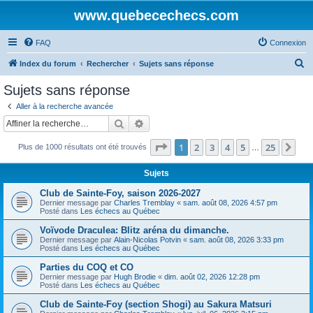
www.quebecechecs.com
FAQ
Connexion
R
Index du forum
Rechercher
Sujets sans réponse
e
Sujets sans réponse
c
Aller à la recherche avancée
h
Rechercher
Recherche avancée
e
Page
1
sur
25
1
2
3
4
5
25
Sui
Plus de 1000 résultats ont été trouvés
r
…
c
Sujets
h
Club de Sainte-Foy, saison 2026-2027
e
Dernier message par
Charles Tremblay
«
sam. août 08, 2026 4:57 pm
Posté dans
Les échecs au Québec
r
Voïvode Draculea: Blitz aréna du dimanche.
Dernier message par
Alain-Nicolas Potvin
«
sam. août 08, 2026 3:33 pm
Posté dans
Les échecs au Québec
Parties du COQ et CO
Dernier message par
Hugh Brodie
«
dim. août 02, 2026 12:28 pm
Posté dans
Les échecs au Québec
Club de Sainte-Foy (section Shogi) au Sakura Matsuri