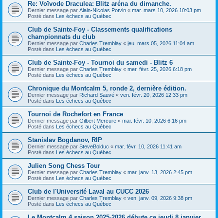
Re: Voïvode Draculea: Blitz aréna du dimanche.
Dernier message par
Alain-Nicolas Potvin
«
mar. mars 10, 2026 10:03 pm
Posté dans
Les échecs au Québec
Club de Sainte-Foy - Classements qualifications
championnats du club
Dernier message par
Charles Tremblay
«
jeu. mars 05, 2026 11:04 am
Posté dans
Les échecs au Québec
Club de Sainte-Foy - Tournoi du samedi - Blitz 6
Dernier message par
Charles Tremblay
«
mer. févr. 25, 2026 6:18 pm
Posté dans
Les échecs au Québec
Chronique du Montcalm 5, ronde 2, dernière édition.
Dernier message par
Richard Sauvé
«
ven. févr. 20, 2026 12:33 pm
Posté dans
Les échecs au Québec
Tournoi de Rochefort en France
Dernier message par
Gilbert Mercure
«
mar. févr. 10, 2026 6:16 pm
Posté dans
Les échecs au Québec
Stanislav Bogdanov, RIP
Dernier message par
SteveBolduc
«
mar. févr. 10, 2026 11:41 am
Posté dans
Les échecs au Québec
Julien Song Chess Tour
Dernier message par
Charles Tremblay
«
mar. janv. 13, 2026 2:45 pm
Posté dans
Les échecs au Québec
Club de l'Université Laval au CUCC 2026
Dernier message par
Charles Tremblay
«
ven. janv. 09, 2026 9:38 pm
Posté dans
Les échecs au Québec
Le Montcalm 4 saison 2025-2026 débute ce jeudi 8 janvier.