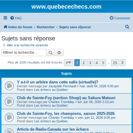
www.quebecechecs.com
FAQ
Connexion
R
Index du forum
Rechercher
Sujets sans réponse
e
Sujets sans réponse
c
Aller à la recherche avancée
h
Rechercher
Recherche avancée
e
Page
1
sur
25
1
2
3
4
5
25
Sui
Plus de 1000 résultats ont été trouvés
r
…
c
Sujets
h
Y a-t-il un arbitre dans cette salle (virtuelle)?
e
Dernier message par
Jacquelin Perreault
«
mar. août 04, 2026 4:35 pm
Posté dans
Les échecs au Québec
r
Club de Sainte-Foy (section Shogi) au Sakura Matsuri
Dernier message par
Charles Tremblay
«
lun. juil. 06, 2026 3:15 pm
Posté dans
Les échecs au Québec
Club de Sainte-Foy, les champions, saison 2025-2026
Dernier message par
Charles Tremblay
«
ven. juin 12, 2026 9:05 pm
Posté dans
Les échecs au Québec
Article de Radio-Canada sur les échecs