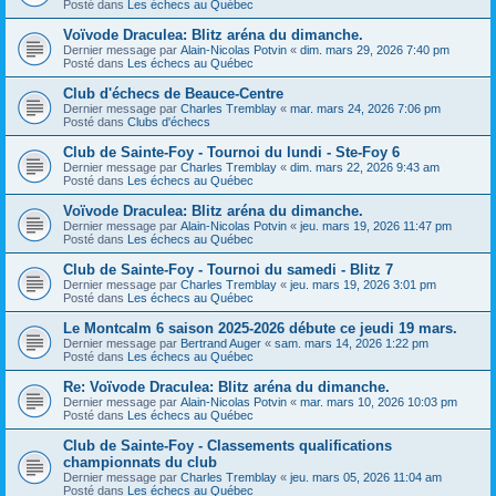
Posté dans
Les échecs au Québec
Voïvode Draculea: Blitz aréna du dimanche.
Dernier message par
Alain-Nicolas Potvin
«
dim. mars 29, 2026 7:40 pm
Posté dans
Les échecs au Québec
Club d'échecs de Beauce-Centre
Dernier message par
Charles Tremblay
«
mar. mars 24, 2026 7:06 pm
Posté dans
Clubs d'échecs
Club de Sainte-Foy - Tournoi du lundi - Ste-Foy 6
Dernier message par
Charles Tremblay
«
dim. mars 22, 2026 9:43 am
Posté dans
Les échecs au Québec
Voïvode Draculea: Blitz aréna du dimanche.
Dernier message par
Alain-Nicolas Potvin
«
jeu. mars 19, 2026 11:47 pm
Posté dans
Les échecs au Québec
Club de Sainte-Foy - Tournoi du samedi - Blitz 7
Dernier message par
Charles Tremblay
«
jeu. mars 19, 2026 3:01 pm
Posté dans
Les échecs au Québec
Le Montcalm 6 saison 2025-2026 débute ce jeudi 19 mars.
Dernier message par
Bertrand Auger
«
sam. mars 14, 2026 1:22 pm
Posté dans
Les échecs au Québec
Re: Voïvode Draculea: Blitz aréna du dimanche.
Dernier message par
Alain-Nicolas Potvin
«
mar. mars 10, 2026 10:03 pm
Posté dans
Les échecs au Québec
Club de Sainte-Foy - Classements qualifications
championnats du club
Dernier message par
Charles Tremblay
«
jeu. mars 05, 2026 11:04 am
Posté dans
Les échecs au Québec