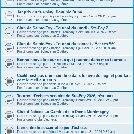
Dernier message par
Charles Tremblay
«
lun. mai 18, 2026 2:48 pm
Posté dans
Les échecs au Québec
1er prix du fair-play: Dominic Dubé
Dernier message par
Réjean Tremblay
«
jeu. mai 14, 2026 11:56 pm
Posté dans
Les échecs au Québec
Club de Sainte-Foy - Tournoi du lundi - Ste-Foy 7
Dernier message par
Charles Tremblay
«
dim. mai 03, 2026 7:38 pm
Posté dans
Les échecs au Québec
Club de Sainte-Foy - Tournoi du samedi - Échecs 960
Dernier message par
Charles Tremblay
«
jeu. avr. 30, 2026 8:01 am
Posté dans
Les échecs au Québec
Bonne nouvelle pour ceux qui joueront dans mes tournois
Dernier message par
J.-R. Boutin
«
mar. avr. 14, 2026 7:56 pm
Posté dans
Les échecs au Québec
Cxe6! nest pas une main line dans le livre de negi et pourtant
cest le meilleur coup
Dernier message par
daniel dube
«
lun. avr. 13, 2026 9:35 pm
Posté dans
Les échecs au Québec
Tournoi d'échecs scolaire de Ste-Foy 2026, résultats
Dernier message par
Charles Tremblay
«
sam. avr. 04, 2026 2:52 pm
Posté dans
Les échecs au Québec
Club d’échecs Le Gambit de la Dame Montmagny
Dernier message par
Charles Tremblay
«
sam. avr. 04, 2026 2:21 pm
Posté dans
Clubs d'échecs
Lien entre le soccer et le jeu d'échecs
Dernier message par
Michel Vadnais
«
mar. mars 31, 2026 9:34 am