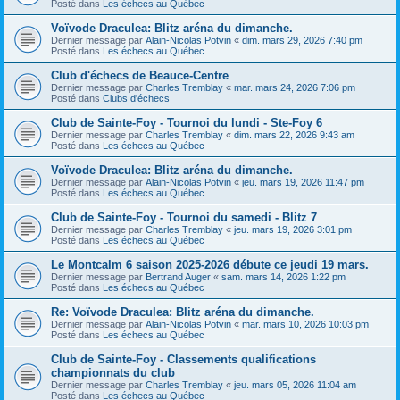
Posté dans
Les échecs au Québec
Voïvode Draculea: Blitz aréna du dimanche.
Dernier message par
Alain-Nicolas Potvin
«
dim. mars 29, 2026 7:40 pm
Posté dans
Les échecs au Québec
Club d'échecs de Beauce-Centre
Dernier message par
Charles Tremblay
«
mar. mars 24, 2026 7:06 pm
Posté dans
Clubs d'échecs
Club de Sainte-Foy - Tournoi du lundi - Ste-Foy 6
Dernier message par
Charles Tremblay
«
dim. mars 22, 2026 9:43 am
Posté dans
Les échecs au Québec
Voïvode Draculea: Blitz aréna du dimanche.
Dernier message par
Alain-Nicolas Potvin
«
jeu. mars 19, 2026 11:47 pm
Posté dans
Les échecs au Québec
Club de Sainte-Foy - Tournoi du samedi - Blitz 7
Dernier message par
Charles Tremblay
«
jeu. mars 19, 2026 3:01 pm
Posté dans
Les échecs au Québec
Le Montcalm 6 saison 2025-2026 débute ce jeudi 19 mars.
Dernier message par
Bertrand Auger
«
sam. mars 14, 2026 1:22 pm
Posté dans
Les échecs au Québec
Re: Voïvode Draculea: Blitz aréna du dimanche.
Dernier message par
Alain-Nicolas Potvin
«
mar. mars 10, 2026 10:03 pm
Posté dans
Les échecs au Québec
Club de Sainte-Foy - Classements qualifications
championnats du club
Dernier message par
Charles Tremblay
«
jeu. mars 05, 2026 11:04 am
Posté dans
Les échecs au Québec