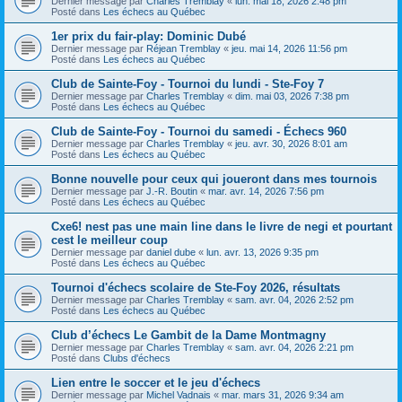
Dernier message par
Charles Tremblay
«
lun. mai 18, 2026 2:48 pm
Posté dans
Les échecs au Québec
1er prix du fair-play: Dominic Dubé
Dernier message par
Réjean Tremblay
«
jeu. mai 14, 2026 11:56 pm
Posté dans
Les échecs au Québec
Club de Sainte-Foy - Tournoi du lundi - Ste-Foy 7
Dernier message par
Charles Tremblay
«
dim. mai 03, 2026 7:38 pm
Posté dans
Les échecs au Québec
Club de Sainte-Foy - Tournoi du samedi - Échecs 960
Dernier message par
Charles Tremblay
«
jeu. avr. 30, 2026 8:01 am
Posté dans
Les échecs au Québec
Bonne nouvelle pour ceux qui joueront dans mes tournois
Dernier message par
J.-R. Boutin
«
mar. avr. 14, 2026 7:56 pm
Posté dans
Les échecs au Québec
Cxe6! nest pas une main line dans le livre de negi et pourtant
cest le meilleur coup
Dernier message par
daniel dube
«
lun. avr. 13, 2026 9:35 pm
Posté dans
Les échecs au Québec
Tournoi d'échecs scolaire de Ste-Foy 2026, résultats
Dernier message par
Charles Tremblay
«
sam. avr. 04, 2026 2:52 pm
Posté dans
Les échecs au Québec
Club d’échecs Le Gambit de la Dame Montmagny
Dernier message par
Charles Tremblay
«
sam. avr. 04, 2026 2:21 pm
Posté dans
Clubs d'échecs
Lien entre le soccer et le jeu d'échecs
Dernier message par
Michel Vadnais
«
mar. mars 31, 2026 9:34 am