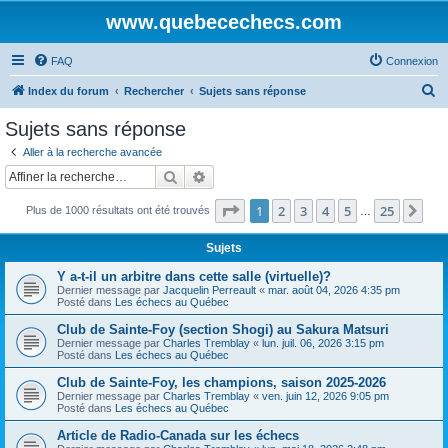
www.quebecechecs.com
FAQ
Connexion
R
Index du forum
Rechercher
Sujets sans réponse
e
Sujets sans réponse
c
Aller à la recherche avancée
h
Rechercher
Recherche avancée
e
Page
1
sur
25
1
2
3
4
5
25
Sui
Plus de 1000 résultats ont été trouvés
r
…
c
Sujets
h
Y a-t-il un arbitre dans cette salle (virtuelle)?
e
Dernier message par
Jacquelin Perreault
«
mar. août 04, 2026 4:35 pm
Posté dans
Les échecs au Québec
r
Club de Sainte-Foy (section Shogi) au Sakura Matsuri
Dernier message par
Charles Tremblay
«
lun. juil. 06, 2026 3:15 pm
Posté dans
Les échecs au Québec
Club de Sainte-Foy, les champions, saison 2025-2026
Dernier message par
Charles Tremblay
«
ven. juin 12, 2026 9:05 pm
Posté dans
Les échecs au Québec
Article de Radio-Canada sur les échecs