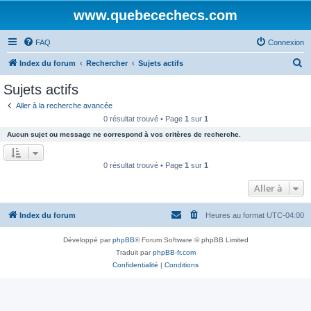
www.quebecechecs.com
FAQ
Connexion
R
Index du forum
Rechercher
Sujets actifs
e
Sujets actifs
c
Aller à la recherche avancée
h
0 résultat trouvé • Page
1
sur
1
e
Aucun sujet ou message ne correspond à vos critères de recherche.
r
c
0 résultat trouvé • Page
1
sur
1
h
Aller à
e
r
Index du forum
Heures au format
UTC-04:00
Développé par
phpBB
® Forum Software © phpBB Limited
Traduit par
phpBB-fr.com
Confidentialité
|
Conditions