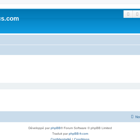
Rech
cs.com
No
Développé par
phpBB
® Forum Software © phpBB Limited
Traduit par
phpBB-fr.com
Confidentialité
|
Conditions