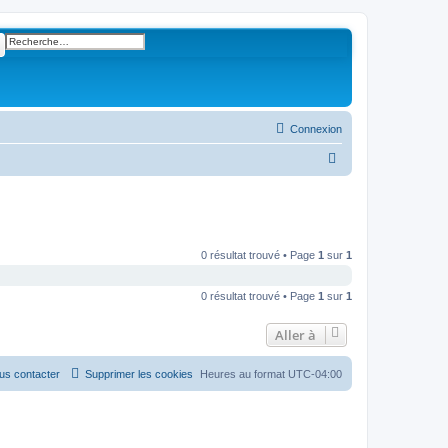
ercher
Recherche avancée
Connexion
R
e
c
h
e
0 résultat trouvé • Page
1
sur
1
r
0 résultat trouvé • Page
1
sur
1
c
h
Aller à
e
r
us contacter
Supprimer les cookies
Heures au format
UTC-04:00