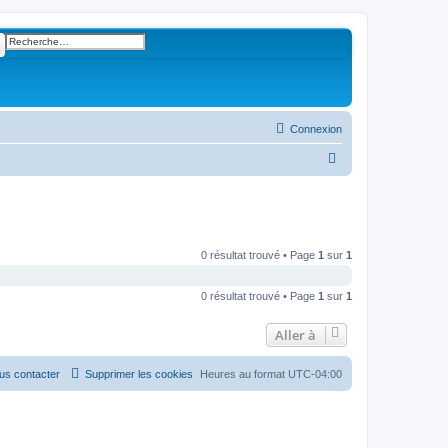
ercher
Recherche avancée
Connexion
R
e
c
h
e
0 résultat trouvé • Page
1
sur
1
r
0 résultat trouvé • Page
1
sur
1
c
h
Aller à
e
r
us contacter
Supprimer les cookies
Heures au format
UTC-04:00