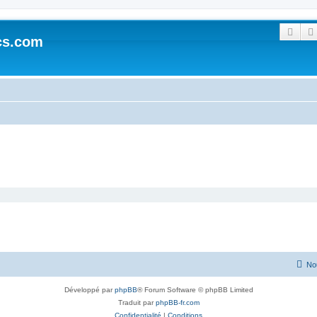
Rech
cs.com
No
Développé par
phpBB
® Forum Software © phpBB Limited
Traduit par
phpBB-fr.com
Confidentialité
|
Conditions